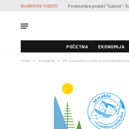
NAJNOVIJE VIJESTI
Završne pripreme pred otvaranje 5
POČETNA
EKONOMIJA
Home
»
Kompanije
»
Bh. poslovnom svijetu se predstavila kom