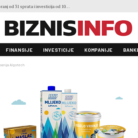
3. Sajma šljive u Gradačcu
FINANSIJE
INVESTICIJE
KOMPANIJE
BANK
panija Algotech