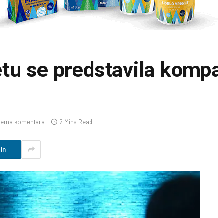
tu se predstavila kompa
Nema komentara
2 Mins Read
In