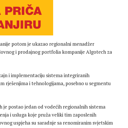
mpanije potom je ukazao regionalni menadžer
slovnog i prodajnog portfolia kompanije Algotech za
zajn i implementaciju sistema integriranih
kim rješenjima i tehnologijama, posebno u segmentu
 je postao jedan od vodećih regionalnih sistema
nja i usluga koje pruža veliki tim zaposlenih
lovnog uspjeha su saradnje sa renomiranim svjetskim