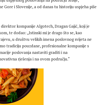
iju uspješnog poslovanja na području Srbije,
 Gore i Slovenije, a od danas tu historiju uspjeha piše
direktor kompanije Algotech, Dragan Gajić, koji je
m, te dodao: „Istinski mi je drago što se, kao
jevu, u društvu velikih imena poslovnog svijeta ne
ćemo tradiciju pouzdane, profesionalne kompanije s
acije poslovanja nastaviti graditi i na
novativna rješenja i na ovom području.“