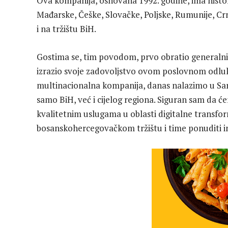
Ova kompanija, osnovana 1992. godine, ima histor
Mađarske, Češke, Slovačke, Poljske, Rumunije, Crne
i na tržištu BiH.
Gostima se, tim povodom, prvo obratio generalni 
izrazio svoje zadovoljstvo ovom poslovnom odluko
multinacionalna kompanija, danas nalazimo u Sara
samo BiH, već i cijelog regiona. Siguran sam da 
kvalitetnim uslugama u oblasti digitalne transform
bosanskohercegovačkom tržištu i time ponuditi i