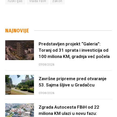
ruski gas
Vlada FBiH
zakon
NAJNOVIJE
Predstavljen projekt “Galeria”:
Toranj od 31 sprata i investicija od
100 miliona KM, gradnja već počela
07/08/2026
Završne pripreme pred otvaranje
53. Sajma šljive u Gradačcu
07/08/2026
Zgrada Autocesta FBiH od 22
miliona KM ulazi u novu fazu: