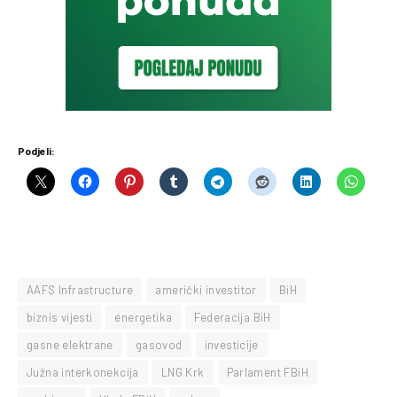
Podjeli:
AAFS Infrastructure
američki investitor
BiH
biznis vijesti
energetika
Federacija BiH
gasne elektrane
gasovod
investicije
Južna interkonekcija
LNG Krk
Parlament FBiH