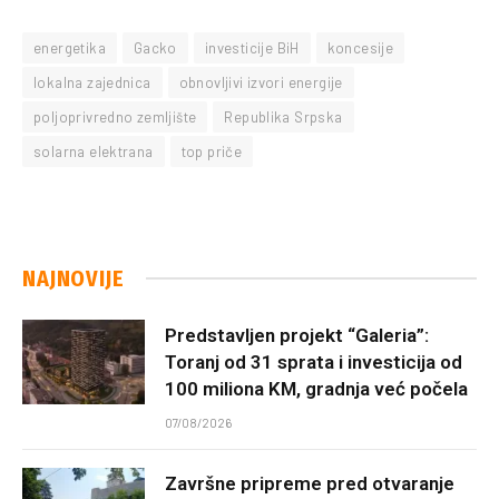
energetika
Gacko
investicije BiH
koncesije
lokalna zajednica
obnovljivi izvori energije
poljoprivredno zemljište
Republika Srpska
solarna elektrana
top priče
NAJNOVIJE
Predstavljen projekt “Galeria”:
Toranj od 31 sprata i investicija od
100 miliona KM, gradnja već počela
07/08/2026
Završne pripreme pred otvaranje