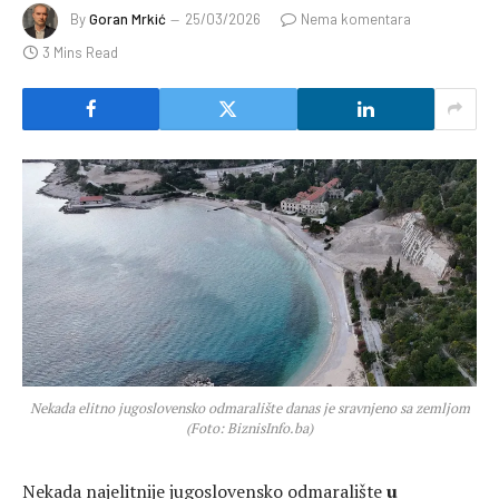
By
Goran Mrkić
25/03/2026
Nema komentara
3 Mins Read
Nekada elitno jugoslovensko odmaralište danas je sravnjeno sa zemljom
(Foto: BiznisInfo.ba)
Nekada najelitnije jugoslovensko odmaralište
u