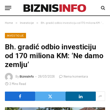
Home
»
Investicije
»
Bh. gradić odbio investiciju od 170 miliona KM: ‘Ne damo zemlju’
INVESTICIJE
Bh. gradić odbio investiciju
od 170 miliona KM: ‘Ne damo
zemlju’
By
BiznisInfo
26/03/2026
Nema komentara
2 Mins Read