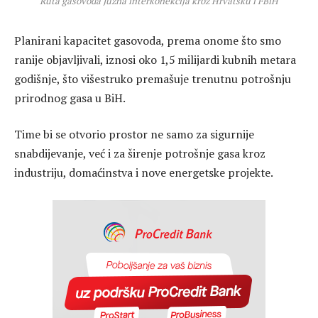
Ruta gasovoda Južna interkonekcija kroz Hrvatsku i FBiH
Planirani kapacitet gasovoda, prema onome što smo
ranije objavljivali, iznosi oko 1,5 milijardi kubnih metara
godišnje, što višestruko premašuje trenutnu potrošnju
prirodnog gasa u BiH.
Time bi se otvorio prostor ne samo za sigurnije
snabdijevanje, već i za širenje potrošnje gasa kroz
industriju, domaćinstva i nove energetske projekte.