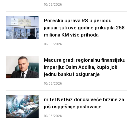
10/08/2026
Poreska uprava RS u periodu
januar-juli ove godine prikupila 258
miliona KM više prihoda
10/08/2026
Macura gradi regionalnu finansijsku
imperiju: Osim Addika, kupio još
jednu banku i osiguranje
10/08/2026
m:tel NetBiz donosi veće brzine za
još uspješnije poslovanje
10/08/2026