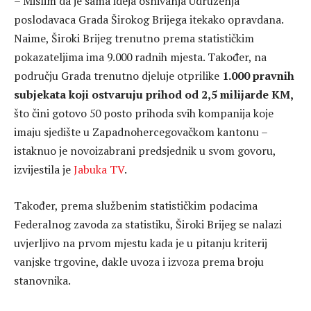
– Mislim da je sama ideja osnivanja Udruženja
poslodavaca Grada Širokog Brijega itekako opravdana.
Naime, Široki Brijeg trenutno prema statističkim
pokazateljima ima 9.000 radnih mjesta. Također, na
području Grada trenutno djeluje otprilike
1.000 pravnih
subjekata koji ostvaruju prihod od 2,5 milijarde KM,
što čini gotovo 50 posto prihoda svih kompanija koje
imaju sjedište u Zapadnohercegovačkom kantonu –
istaknuo je novoizabrani predsjednik u svom govoru,
izvijestila je
Jabuka TV
.
Također, prema službenim statističkim podacima
Federalnog zavoda za statistiku, Široki Brijeg se nalazi
uvjerljivo na prvom mjestu kada je u pitanju kriterij
vanjske trgovine, dakle uvoza i izvoza prema broju
stanovnika.