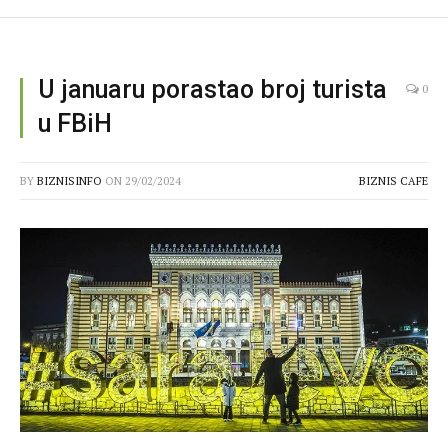
U januaru porastao broj turista
0
u FBiH
BY
BIZNISINFO
ON
29/02/2024
BIZNIS CAFE