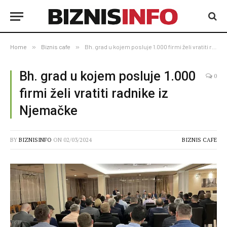
Home
»
Biznis cafe
»
Bh. grad u kojem posluje 1.000 firmi želi vratiti radnike iz Njemačke
Bh. grad u kojem posluje 1.000
0
firmi želi vratiti radnike iz
Njemačke
BY
BIZNISINFO
ON
02/03/2024
BIZNIS CAFE