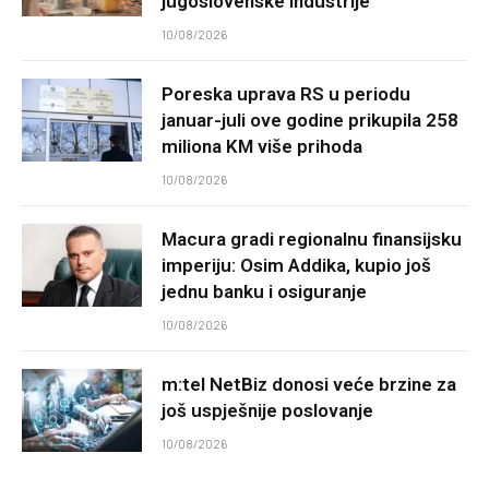
jugoslovenske industrije
10/08/2026
Poreska uprava RS u periodu
januar-juli ove godine prikupila 258
miliona KM više prihoda
10/08/2026
Macura gradi regionalnu finansijsku
imperiju: Osim Addika, kupio još
jednu banku i osiguranje
10/08/2026
m:tel NetBiz donosi veće brzine za
još uspješnije poslovanje
10/08/2026