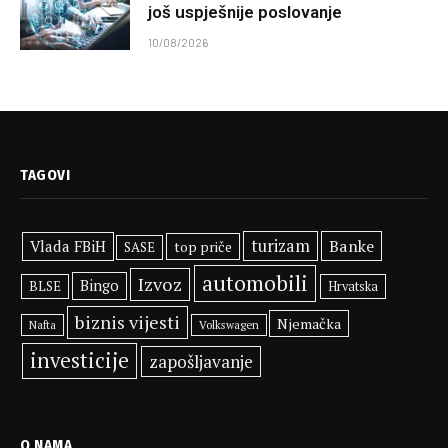
još uspješnije poslovanje
10/08/2026
TAGOVI
turizam
Banke
Vlada FBiH
top priče
SASE
automobili
Izvoz
Bingo
BLSE
Hrvatska
biznis vijesti
Njemačka
Volkswagen
Nafta
investicije
zapošljavanje
O NAMA