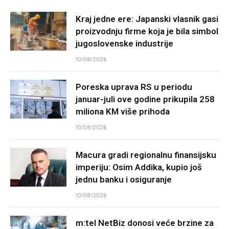
Kraj jedne ere: Japanski vlasnik gasi
proizvodnju firme koja je bila simbol
jugoslovenske industrije
10/08/2026
Poreska uprava RS u periodu
januar-juli ove godine prikupila 258
miliona KM više prihoda
10/08/2026
Macura gradi regionalnu finansijsku
imperiju: Osim Addika, kupio još
jednu banku i osiguranje
10/08/2026
m:tel NetBiz donosi veće brzine za