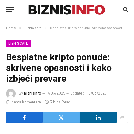
Home
»
Biznis cafe
»
Besplatne kripto ponude: skrivene opasnosti i kako izbjeći prevare
BIZNIS CAFE
Besplatne kripto ponude:
skrivene opasnosti i kako
izbjeći prevare
By
BiznisInfo
17/03/2025
Updated:
18/03/2025
Nema komentara
3 Mins Read