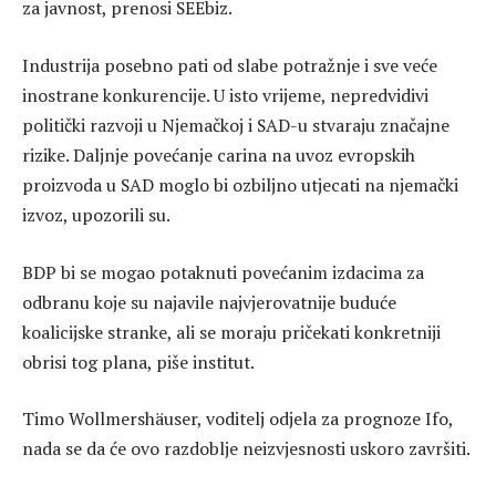
za javnost, prenosi SEEbiz.
Industrija posebno pati od slabe potražnje i sve veće
inostrane konkurencije. U isto vrijeme, nepredvidivi
politički razvoji u Njemačkoj i SAD-u stvaraju značajne
rizike. Daljnje povećanje carina na uvoz evropskih
proizvoda u SAD moglo bi ozbiljno utjecati na njemački
izvoz, upozorili su.
BDP bi se mogao potaknuti povećanim izdacima za
odbranu koje su najavile najvjerovatnije buduće
koalicijske stranke, ali se moraju pričekati konkretniji
obrisi tog plana, piše institut.
Timo Wollmershäuser, voditelj odjela za prognoze Ifo,
nada se da će ovo razdoblje neizvjesnosti uskoro završiti.