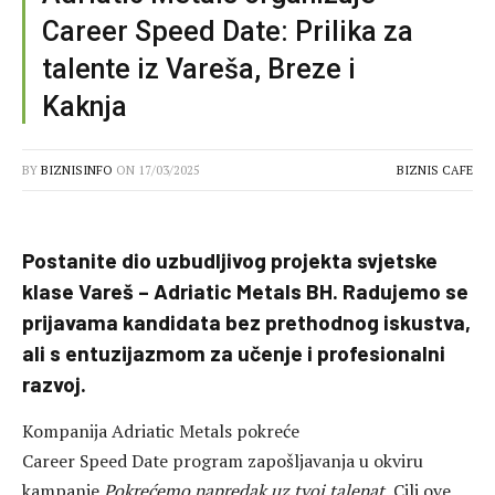
Career Speed Date: Prilika za
talente iz Vareša, Breze i
Kaknja
BY
BIZNISINFO
ON
17/03/2025
BIZNIS CAFE
Postanite dio uzbudljivog projekta svjetske
klase Vareš – Adriatic Metals BH. Radujemo se
prijavama kandidata bez prethodnog iskustva,
ali s entuzijazmom za učenje i profesionalni
razvoj.
Kompanija Adriatic
Metals pokreće
Career
Speed
Date program zapošljavanja u okviru
kampanje
Pokrećemo napredak uz tvoj talenat
.
Cilj ove