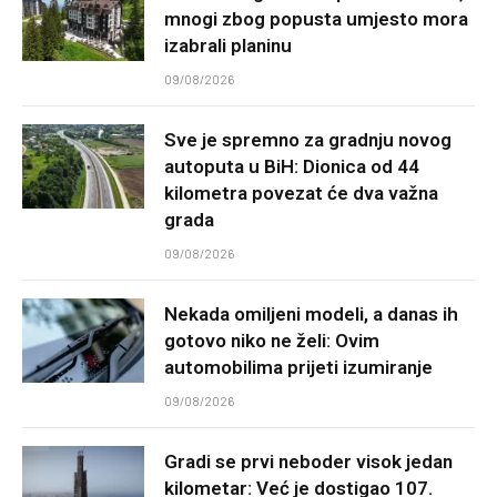
mnogi zbog popusta umjesto mora
izabrali planinu
09/08/2026
Sve je spremno za gradnju novog
autoputa u BiH: Dionica od 44
kilometra povezat će dva važna
grada
09/08/2026
Nekada omiljeni modeli, a danas ih
gotovo niko ne želi: Ovim
automobilima prijeti izumiranje
09/08/2026
Gradi se prvi neboder visok jedan
kilometar: Već je dostigao 107.