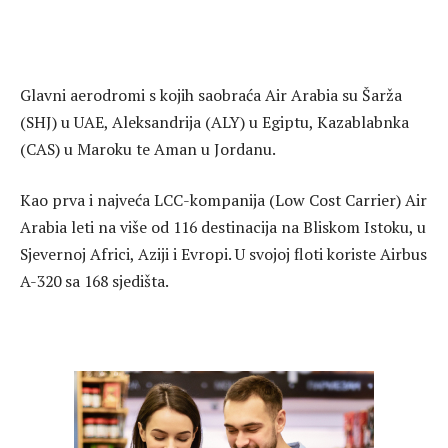
Glavni aerodromi s kojih saobraća Air Arabia su Šarža
(SHJ) u UAE, Aleksandrija (ALY) u Egiptu, Kazablabnka
(CAS) u Maroku te Aman u Jordanu.
Kao prva i najveća LCC-kompanija (Low Cost Carrier) Air
Arabia leti na više od 116 destinacija na Bliskom Istoku, u
Sjevernoj Africi, Aziji i Evropi. U svojoj floti koriste Airbus
A-320 sa 168 sjedišta.