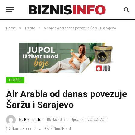
Home
»
Tržište
»
Air Arabia od danas povezuje Šaržu i Sarajevo
TRŽIŠTE
Air Arabia od danas povezuje
Šaržu i Sarajevo
By
BiznisInfo
18/03/2016
Updated:
20/03/2016
Nema komentara
2 Mins Read