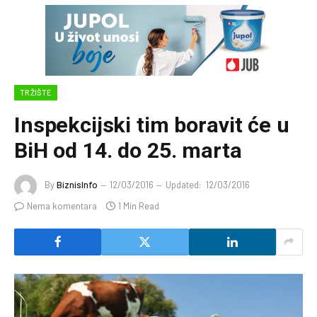
TRŽIŠTE
Inspekcijski tim boravit će u
BiH od 14. do 25. marta
By
BiznisInfo
12/03/2016
Updated:
12/03/2016
Nema komentara
1 Min Read