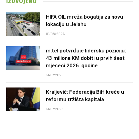
IZDVOJENO
HIFA OIL mreža bogatija za novu
lokaciju u Jelahu
01/08/2026
m:tel potvrđuje lidersku poziciju:
43 miliona KM dobiti u prvih šest
mjeseci 2026. godine
31/07/2026
Kraljević: Federacija BiH kreće u
reformu tržišta kapitala
31/07/2026