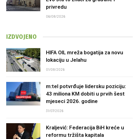
privredu
06/08/2026
IZDVOJENO
HIFA OIL mreža bogatija za novu
lokaciju u Jelahu
01/08/2026
m:tel potvrđuje lidersku poziciju:
43 miliona KM dobiti u prvih šest
mjeseci 2026. godine
31/07/2026
Kraljević: Federacija BiH kreće u
reformu tržišta kapitala