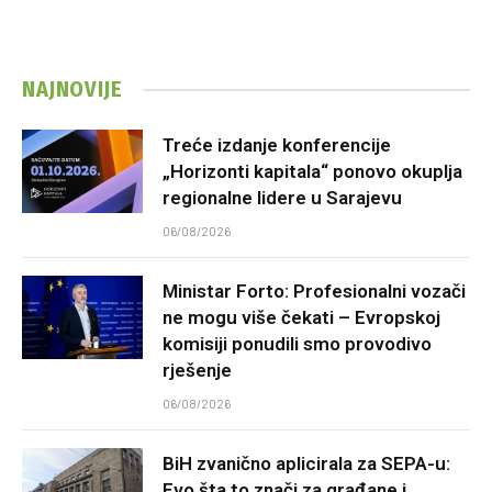
NAJNOVIJE
Treće izdanje konferencije
„Horizonti kapitala“ ponovo okuplja
regionalne lidere u Sarajevu
06/08/2026
Ministar Forto: Profesionalni vozači
ne mogu više čekati – Evropskoj
komisiji ponudili smo provodivo
rješenje
06/08/2026
BiH zvanično aplicirala za SEPA-u:
Evo šta to znači za građane i