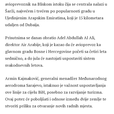
avioprevoznik na Bliskom istoku čija se centrala nalazi u
Šarži, najvećem i trećem po popularnosti gradu u
Ujedinjenim Arapskim Emiratima, koji je 15 kilometara
udaljen od Dubaija.
Prisutnima se danas obratio Adel Abdullah Al Ali,
direktor Air Arabije, koji je kazao da će avioprevoz ka
glavnom gradu Bosne i Hercegovine početi sa četiri leta
sedmično, a do jula će nastojati uspostaviti sistem
svakodnevnih letova.
Armin Kajmaković, generalni menadžer Međunarodnog
aerodroma Sarajevo, istaknuo je važnost uspostavljanja
ove linije za cijelu BiH, posebno za razvijanje turizma.
Ovaj potez će poboljšati i odnose između dvije zemlje te
stvoriti priliku za otvaranje novih radnih mjesta.