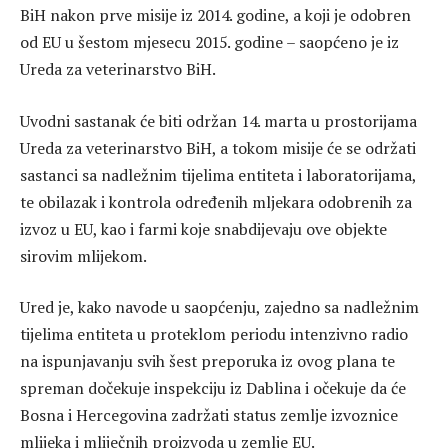
BiH nakon prve misije iz 2014. godine, a koji je odobren
od EU u šestom mjesecu 2015. godine – saopćeno je iz
Ureda za veterinarstvo BiH.
Uvodni sastanak će biti održan 14. marta u prostorijama
Ureda za veterinarstvo BiH, a tokom misije će se održati
sastanci sa nadležnim tijelima entiteta i laboratorijama,
te obilazak i kontrola određenih mljekara odobrenih za
izvoz u EU, kao i farmi koje snabdijevaju ove objekte
sirovim mlijekom.
Ured je, kako navode u saopćenju, zajedno sa nadležnim
tijelima entiteta u proteklom periodu intenzivno radio
na ispunjavanju svih šest preporuka iz ovog plana te
spreman dočekuje inspekciju iz Dablina i očekuje da će
Bosna i Hercegovina zadržati status zemlje izvoznice
mlijeka i mliječnih proizvoda u zemlje EU.