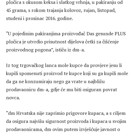
pločica s okusom keksa i slatkog vrhnja, u pakiranju od
45 grama, s rokom trajanja kolovoz, rujan, listopad,
studeni i prosinac 2016. godine.
“U pojedinim pakiranjima proizvođač Das gesunde PLUS
pločica je utvrdio prisutnost dijelova četki za čišćenje
proizvodnog pogona”, ističu iz dm-a.
Iz tog trgovačkog lanca mole kupce da provjere jesu li
kupili spomenuti proizvod te kupce koji su ga kupili mole
da ga ne konzumiraju nego ga vrate u najbližu
prodavaonicu dm-a, gdje će mu biti osiguran povrat
novca.
“dm Hrvatska nije zaprimio prigovore kupaca, a s ciljem
da osigura najvišu sigurnost proizvoda i kupaca u svojim
prodavaonicama, dm ovim putem izvješćuje javnost o