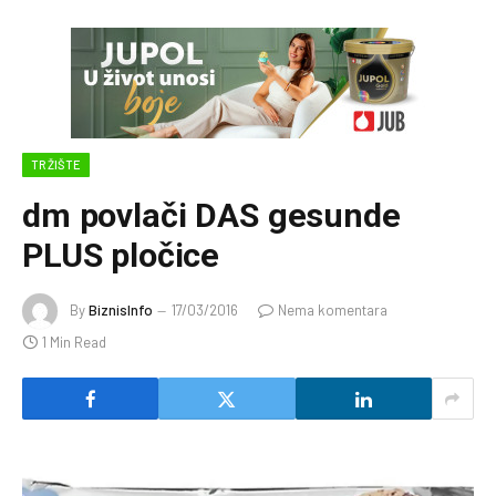
TRŽIŠTE
dm povlači DAS gesunde
PLUS pločice
By
BiznisInfo
17/03/2016
Nema komentara
1 Min Read