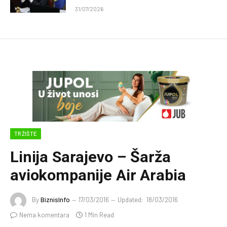
31/07/2026
TRŽIŠTE
Linija Sarajevo – Šarža
aviokompanije Air Arabia
By
BiznisInfo
17/03/2016
Updated:
18/03/2016
Nema komentara
1 Min Read