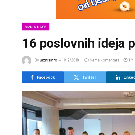
BIZNIS CAFE
16 poslovnih ideja p
By
BiznisInfo
11/12/2018
Nema komentara
1 M
Facebook
Twitter
Linked