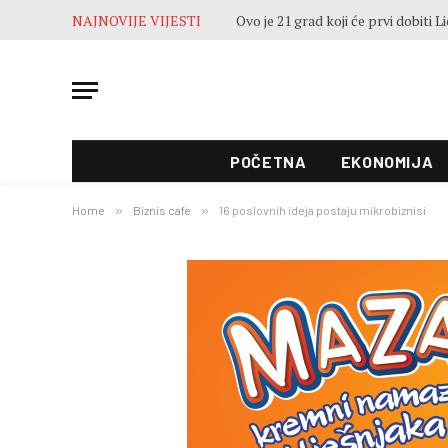
NAJNOVIJE VIJESTI
POČETNA
EKONOMIJA
Home
»
Biznis cafe
»
16 poslovnih ideja postaju mikrobiznisi