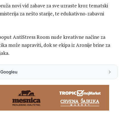
pruža novi vid zabave za sve uzraste kroz tematski
misterija za nešto starije, te edukativno-zabavni
a, poput AntiStress Room nude kreativne načine za
tika može napraviti, dok se ekipa iz Aronije brine za
jaka.
a Googleu