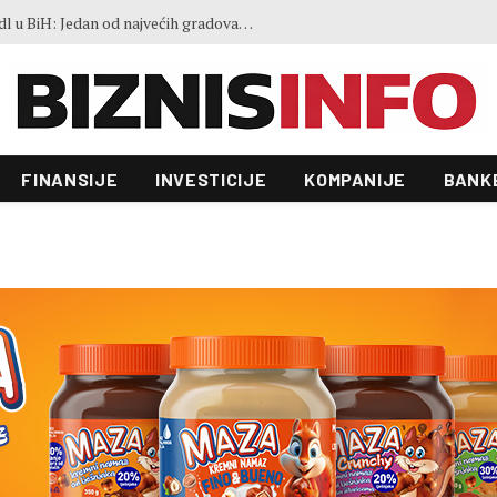
FAO indeks cijena hrane blago porastao u julu: Vremenski ekstremi, energija i geopolitika utiču na kretanja na tržištima
FINANSIJE
INVESTICIJE
KOMPANIJE
BANK