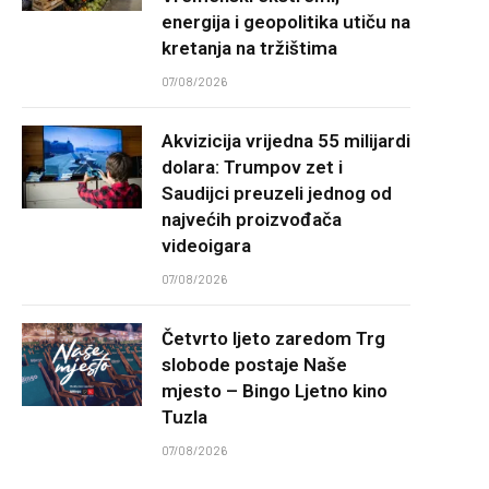
energija i geopolitika utiču na
kretanja na tržištima
07/08/2026
Akvizicija vrijedna 55 milijardi
dolara: Trumpov zet i
Saudijci preuzeli jednog od
najvećih proizvođača
videoigara
07/08/2026
Četvrto ljeto zaredom Trg
slobode postaje Naše
mjesto – Bingo Ljetno kino
Tuzla
07/08/2026