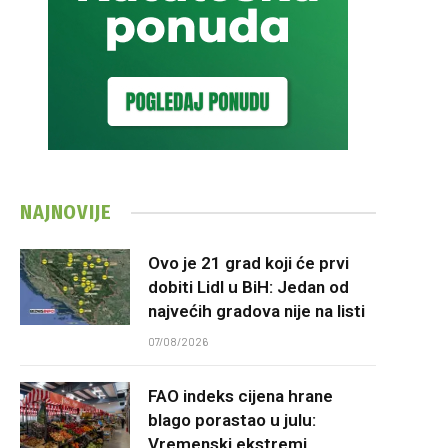
NAJNOVIJE
Ovo je 21 grad koji će prvi
dobiti Lidl u BiH: Jedan od
najvećih gradova nije na listi
07/08/2026
FAO indeks cijena hrane
blago porastao u julu:
Vremenski ekstremi,