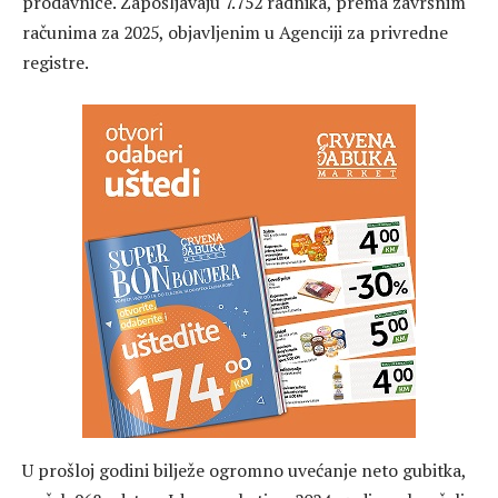
prodavnice. Zapošljavaju 7.752 radnika, prema završnim
računima za 2025, objavljenim u Agenciji za privredne
registre.
U prošloj godini bilježe ogromno uvećanje neto gubitka,