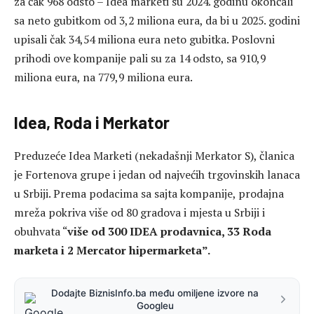
za čak 968 odsto – Idea marketi su 2024. godinu okončali
sa neto gubitkom od 3,2 miliona eura, da bi u 2025. godini
upisali čak 34,54 miliona eura neto gubitka. Poslovni
prihodi ove kompanije pali su za 14 odsto, sa 910,9
miliona eura, na 779,9 miliona eura.
Idea, Roda i Merkator
Preduzeće Idea Marketi (nekadašnji Merkator S), članica
je Fortenova grupe i jedan od najvećih trgovinskih lanaca
u Srbiji. Prema podacima sa sajta kompanije, prodajna
mreža pokriva više od 80 gradova i mjesta u Srbiji i
obuhvata “
više od 300 IDEA prodavnica, 33 Roda
marketa i 2 Mercator hipermarketa”.
Dodajte BiznisInfo.ba među omiljene izvore na
Googleu