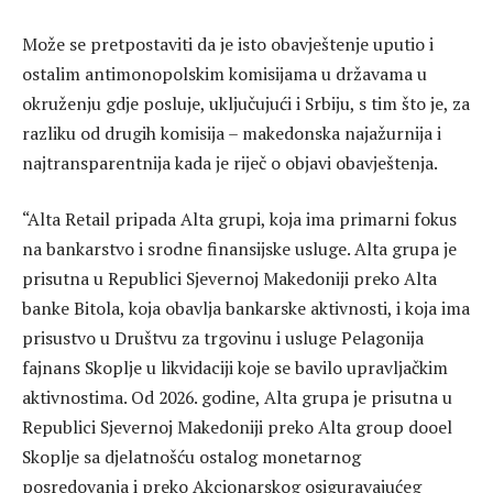
Može se pretpostaviti da je isto obavještenje uputio i
ostalim antimonopolskim komisijama u državama u
okruženju gdje posluje, uključujući i Srbiju, s tim što je, za
razliku od drugih komisija – makedonska najažurnija i
najtransparentnija kada je riječ o objavi obavještenja.
“Alta Retail pripada Alta grupi, koja ima primarni fokus
na bankarstvo i srodne finansijske usluge. Alta grupa je
prisutna u Republici Sjevernoj Makedoniji preko Alta
banke Bitola, koja obavlja bankarske aktivnosti, i koja ima
prisustvo u Društvu za trgovinu i usluge Pelagonija
fajnans Skoplje u likvidaciji koje se bavilo upravljačkim
aktivnostima. Od 2026. godine, Alta grupa je prisutna u
Republici Sjevernoj Makedoniji preko Alta group dooel
Skoplje sa djelatnošću ostalog monetarnog
posredovanja i preko Akcionarskog osiguravajućeg