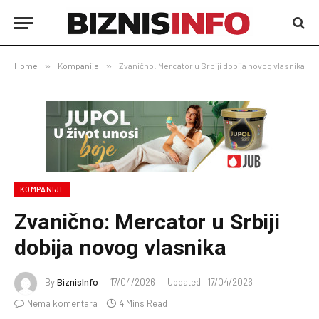
Home
»
Kompanije
»
Zvanično: Mercator u Srbiji dobija novog vlasnika
KOMPANIJE
Zvanično: Mercator u Srbiji
dobija novog vlasnika
By
BiznisInfo
17/04/2026
Updated:
17/04/2026
Nema komentara
4 Mins Read