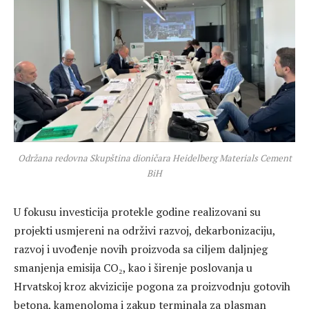
Održana redovna Skupština dioničara Heidelberg Materials Cement
BiH
U fokusu investicija protekle godine realizovani su
projekti usmjereni na održivi razvoj, dekarbonizaciju,
razvoj i uvođenje novih proizvoda sa ciljem daljnjeg
smanjenja emisija CO₂, kao i širenje poslovanja u
Hrvatskoj kroz akvizicije pogona za proizvodnju gotovih
betona, kamenoloma i zakup terminala za plasman