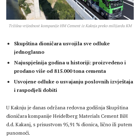
Tržišna vrijednost kompanije HM Cement iz Kaknja preko milijardu KM
Skupština dioničara usvojila sve odluke
jednoglasno
Najuspješnija godina u historiji: proizvedeno i
prodano više od 815.000 tona cementa
Usvojene odluke o usvajanju poslovnih izvještaja
i raspodjeli dobiti
U Kaknju je danas održana redovna godišnja Skupština
dioničara kompanije Heidelberg Materials Cement BiH
d.d. Kakanj, s prisustvom 95,91 % dionica, lično ili putem
punomoći.