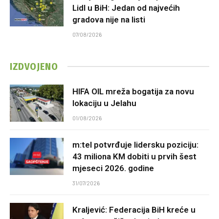
Lidl u BiH: Jedan od najvećih
gradova nije na listi
07/08/2026
IZDVOJENO
HIFA OIL mreža bogatija za novu
lokaciju u Jelahu
01/08/2026
m:tel potvrđuje lidersku poziciju:
43 miliona KM dobiti u prvih šest
mjeseci 2026. godine
31/07/2026
Kraljević: Federacija BiH kreće u