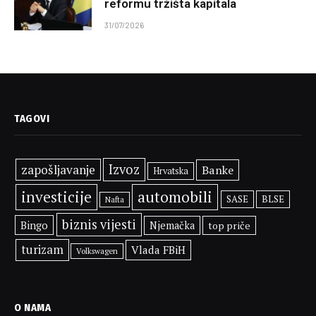
reformu tržišta kapitala
31/07/2026
TAGOVI
Izvoz
zapošljavanje
Banke
Hrvatska
investicije
automobili
SASE
BLSE
Nafta
biznis vijesti
Bingo
Njemačka
top priče
turizam
Vlada FBiH
Volkswagen
O NAMA