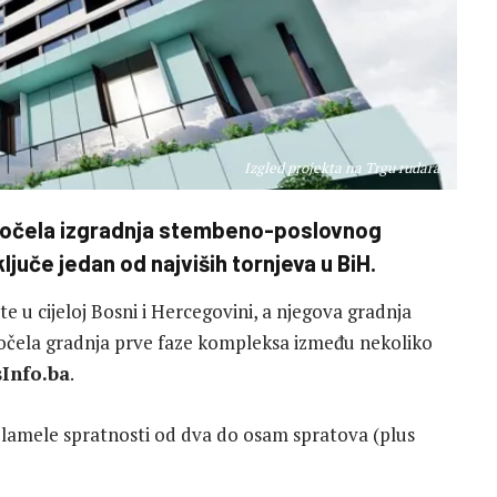
Izgled projekta na Trgu rudara
 počela izgradnja stembeno-poslovnog
ljuče jedan od najviših tornjeva u BiH.
te u cijeloj Bosni i Hercegovini, a njegova gradnja
očela gradnja prve faze kompleksa između nekoliko
sInfo.ba
.
ri lamele spratnosti od dva do osam spratova (plus