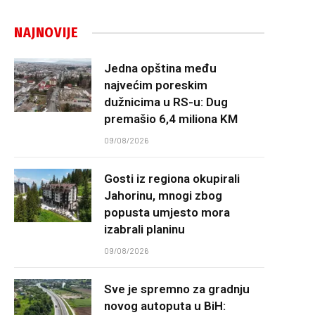
NAJNOVIJE
Jedna opština među
najvećim poreskim
dužnicima u RS-u: Dug
premašio 6,4 miliona KM
09/08/2026
Gosti iz regiona okupirali
Jahorinu, mnogi zbog
popusta umjesto mora
izabrali planinu
09/08/2026
Sve je spremno za gradnju
novog autoputa u BiH: