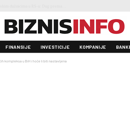
Gosti iz regiona okupirali Jahorinu, mnogi zbog popusta umjesto mora izabrali planinu
FINANSIJE
INVESTICIJE
KOMPANIJE
BANK
ih kompleksa u BiH i hoće li biti nastavljena