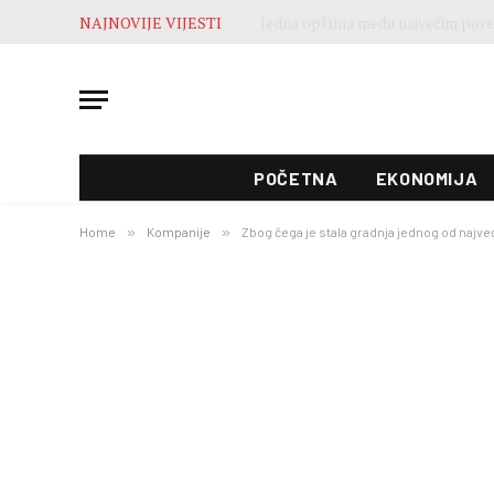
NAJNOVIJE VIJESTI
POČETNA
EKONOMIJA
Home
»
Kompanije
»
Zbog čega je stala gradnja jednog od najveć