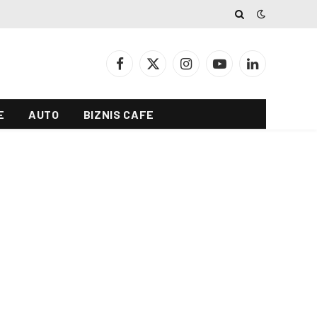
Facebook
X
Instagram
YouTube
LinkedIn
(Twitter)
E
AUTO
BIZNIS CAFE