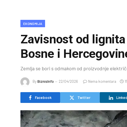
EKONOMIJA
Zavisnost od lignit
Bosne i Hercegovin
Zemlja se bori s odmakom od proizvodnje električn
By
BiznisInfo
22/04/2026
Nema komentara
1
Facebook
Twitter
Linked