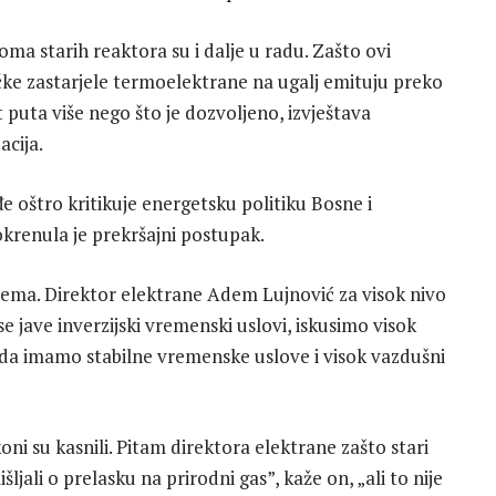
ma starih reaktora su i dalje u radu. Zašto ovi
e zastarjele termoelektrane na ugalj emituju preko
puta više nego što je dozvoljeno, izvještava
cija.
đe oštro kritikuje energetsku politiku Bosne i
krenula je prekršajni postupak.
blema. Direktor elektrane Adem Lujnović za visok nivo
e jave inverzijski vremenski uslovi, iskusimo visok
 kada imamo stabilne vremenske uslove i visok vazdušni
i su kasnili. Pitam direktora elektrane zašto stari
jali o prelasku na prirodni gas”, kaže on, „ali to nije