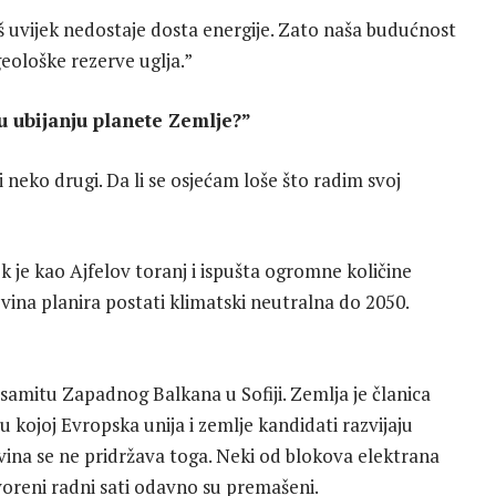
š uvijek nedostaje dosta energije. Zato naša budućnost
geološke rezerve uglja.”
u ubijanju planete Zemlje?”
i neko drugi. Da li se osjećam loše što radim svoj
 je kao Ajfelov toranj i ispušta ogromne količine
vina planira postati klimatski neutralna do 2050.
 samitu Zapadnog Balkana u Sofiji. Zemlja je članica
kojoj Evropska unija i zemlje kandidati razvijaju
ovina se ne pridržava toga. Neki od blokova elektrana
ovoreni radni sati odavno su premašeni.