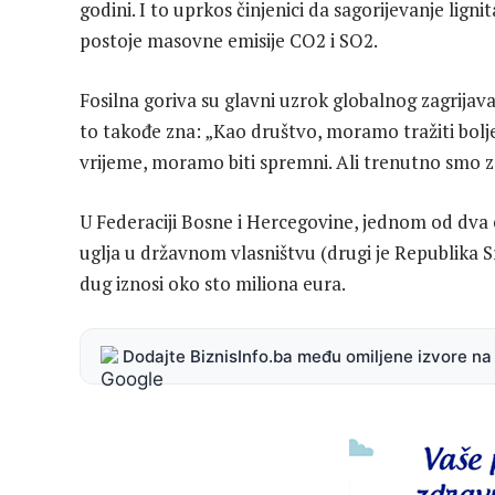
godini. I to uprkos činjenici da sagorijevanje lign
postoje masovne emisije CO2 i SO2.
Fosilna goriva su glavni uzrok globalnog zagrijav
to takođe zna: „Kao društvo, moramo tražiti bolj
vrijeme, moramo biti spremni. Ali trenutno smo z
U Federaciji Bosne i Hercegovine, jednom od dva 
uglja u državnom vlasništvu (drugi je Republika Sr
dug iznosi oko sto miliona eura.
Dodajte BiznisInfo.ba među omiljene izvore n