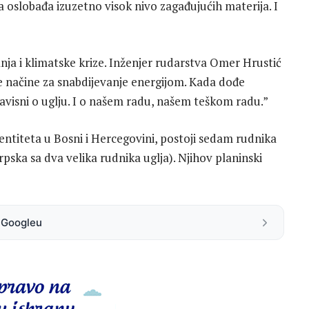
ita oslobađa izuzetno visok nivo zagađujućih materija. I
anja i klimatske krize. Inženjer rudarstva Omer Hrustić
e načine za snabdijevanje energijom. Kada dođe
avisni o uglju. I o našem radu, našem teškom radu.”
entiteta u Bosni i Hercegovini, postoji sedam rudnika
pska sa dva velika rudnika uglja). Njihov planinski
a Googleu