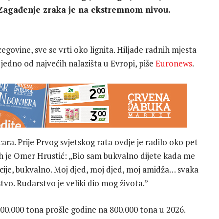
Zagađenje zraka je na ekstremnom nivou.
govine, sve se vrti oko lignita. Hiljade radnih mjesta
, jedno od najvećih nalazišta u Evropi, piše
Euronews
.
ara. Prije Prvog svjetskog rata ovdje je radilo oko pet
jih je Omer Hrustić: „Bio sam bukvalno dijete kada me
acije, bukvalno. Moj djed, moj djed, moj amidža… svaka
tvo. Rudarstvo je veliki dio mog života.”
700.000 tona prošle godine na 800.000 tona u 2026.