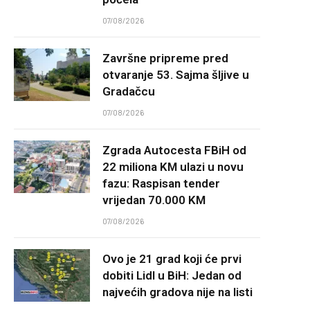
07/08/2026
Završne pripreme pred
otvaranje 53. Sajma šljive u
Gradačcu
07/08/2026
Zgrada Autocesta FBiH od
22 miliona KM ulazi u novu
fazu: Raspisan tender
vrijedan 70.000 KM
07/08/2026
Ovo je 21 grad koji će prvi
dobiti Lidl u BiH: Jedan od
najvećih gradova nije na listi