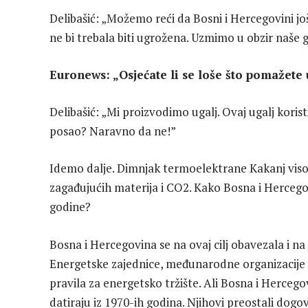
Delibašić: „Možemo reći da Bosni i Hercegovini jo
ne bi trebala biti ugrožena. Uzmimo u obzir naše 
Euronews: „Osjećate li se loše što pomažete 
Delibašić: „Mi proizvodimo ugalj. Ovaj ugalj korist
posao? Naravno da ne!”
Idemo dalje. Dimnjak termoelektrane Kakanj visok
zagađujućih materija i CO2. Kako Bosna i Hercego
godine?
Bosna i Hercegovina se na ovaj cilj obavezala i na
Energetske zajednice, međunarodne organizacije u 
pravila za energetsko tržište. Ali Bosna i Herceg
datiraju iz 1970-ih godina. Njihovi preostali dog