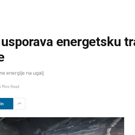
a usporava energetsku tr
e
e energije na ugalj
5 Mins Read
In