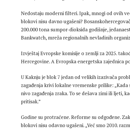
Nedostaju moderni filteri. Ipak, mnogi od ovih veo
blokovi nisu davno ugašeni? Bosanskohercegovačk
200.000 tona sumpor-dioksida godišnje, jedanaest 
Bankwatch, mreža regionalnih nevladinih organiza
Izvještaj Evropske komisije o zemlji za 2025. tako
Hercegovine. A Evropska energetska zajednica po
U Kaknju je blok 7 jedan od velikih izazivača pro
zagađenja krivi lokalne vremenske prilike: „Kada s
nivo zagađenja zraka. To se dešava zimi ili ljeti,
pritisak.”
Godine su protraćene. Reforme su odgođene. Zakon
blokovi nisu odavno ugašeni. „Već smo 2010. razmišl