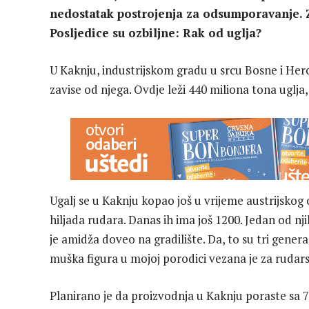
nedostatak postrojenja za odsumporavanje. 
Posljedice su ozbiljne: Rak od uglja?
U Kaknju, industrijskom gradu u srcu Bosne i Herce
zavise od njega. Ovdje leži 440 miliona tona uglja
Ugalj se u Kaknju kopao još u vrijeme austrijskog c
hiljada rudara. Danas ih ima još 1200. Jedan od n
je amidža doveo na gradilište. Da, to su tri gener
muška figura u mojoj porodici vezana je za rudars
Planirano je da proizvodnja u Kaknju poraste sa 