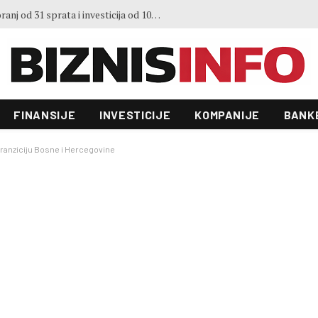
3. Sajma šljive u Gradačcu
FINANSIJE
INVESTICIJE
KOMPANIJE
BANK
tranziciju Bosne i Hercegovine