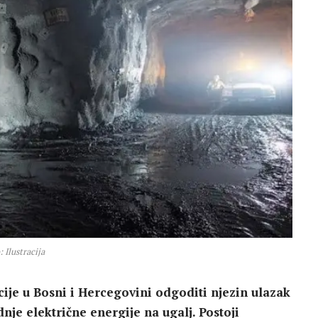
 Ilustracija
cije u Bosni i Hercegovini odgoditi njezin ulazak
je električne energije na ugalj. Postoji