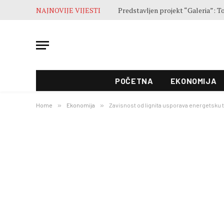
NAJNOVIJE VIJESTI
Završne pripreme pred otvaranje 5
POČETNA
EKONOMIJA
Home
»
Ekonomija
»
Zavisnost od lignita usporava energetsku 