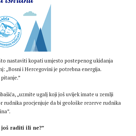
ašto nastaviti kopati umjesto postepenog ukidanja
nj: „Bosni i Hercegovini je potrebna energija.
pitanje.”
ića, „uzmite ugalj koji još uvijek imate u zemlji
r rudnika procjenjuje da bi geološke rezerve rudnika
ina”.
oš raditi ili ne?”