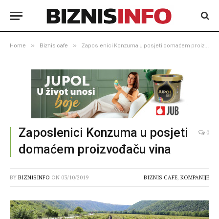
Home
»
Biznis cafe
»
Zaposlenici Konzuma u posjeti domaćem proizvođaču vina
Zaposlenici Konzuma u posjeti
0
domaćem proizvođaču vina
BY
BIZNISINFO
ON
03/10/2019
BIZNIS CAFE
,
KOMPANIJE