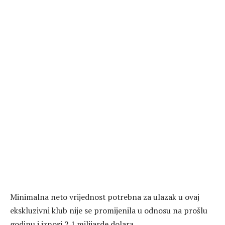
Minimalna neto vrijednost potrebna za ulazak u ovaj
ekskluzivni klub nije se promijenila u odnosu na prošlu
godinu i iznosi 2,1 milijarde dolara.