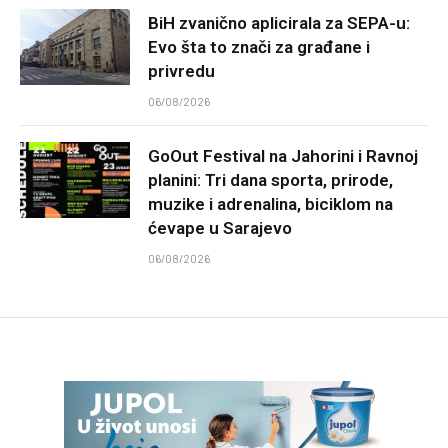
BiH zvanično aplicirala za SEPA-u:
Evo šta to znači za građane i
privredu
06/08/2026
GoOut Festival na Jahorini i Ravnoj
planini: Tri dana sporta, prirode,
muzike i adrenalina, biciklom na
ćevape u Sarajevo
06/08/2026