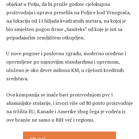
objekat u Polju, da bi prošle godine cjelokupna
proizvodnja i uprava preselila na Poljice kod Vrnograča,
na lokaciju od 11 hiljada kvadratnih metara, na kojoj je
bio smješten pogon firme „Saniteks“ od koje je isti sa
pripadajućim zemljištem otkupljen.
U nove pogone i poslovnu zgradu, moderno uređene i
opremljene po najnovijim standardima i opremom,
uloženo je oko devet miliona KM, u cijelosti kreditnih
sredstava.
Ova kompanija se inače bavi proizvodnjom pvc i
aluminijske stolarije, i izvozi više od 80 posto proizvodnje
na tržišta EU, Kanade i Amerike zbog čega je vodeća iz
ove branše ne samo u BiH već i regionu.