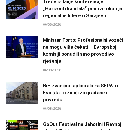
Treće izdanje konferencije
„Horizonti kapitala“ ponovo okuplja
regionalne lidere u Sarajevu
06/08/2026
Ministar Forto: Profesionalni vozači
ne mogu više čekati – Evropskoj
komisiji ponudili smo provodivo
rješenje
06/08/2026
BiH zvanično aplicirala za SEPA-u:
Evo šta to znači za građane i
privredu
06/08/2026
GoOut Festival na Jahorini i Ravnoj