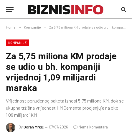
Home
»
Kompanije
»
Za 5,75 miliona KM prodaje se udio u bh. kompaniji vrijednoj 1,09 milijardi maraka
KOMPANIJE
Za 5,75 miliona KM prodaje
se udio u bh. kompaniji
vrijednoj 1,09 milijardi
maraka
Vrijednost ponuđenog paketa iznosi 5,75 miliona KM, dok se
ukupna tržišna vrijednost HM Cementa procjenjuje na oko
1,09 milijardi KM
By
Goran Mrkić
07/07/2026
Nema komentara