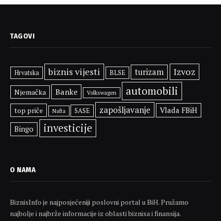
TAGOVI
biznis vijesti
Izvoz
turizam
BLSE
Hrvatska
automobili
Banke
Njemačka
Volkswagen
zapošljavanje
Vlada FBiH
top priče
SASE
Nafta
investicije
Bingo
O NAMA
BiznisInfo je najposjećeniji poslovni portal u BiH. Pružamo
najbolje i najbrže informacije iz oblasti biznisa i finansija.