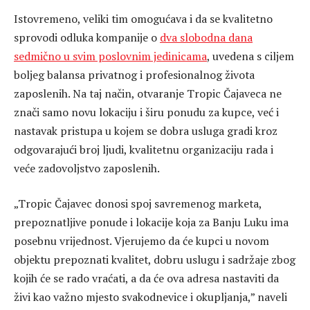
Istovremeno, veliki tim omogućava i da se kvalitetno
sprovodi odluka kompanije o
dva slobodna dana
sedmično u svim poslovnim jedinicama
, uvedena s ciljem
boljeg balansa privatnog i profesionalnog života
zaposlenih. Na taj način, otvaranje Tropic Čajaveca ne
znači samo novu lokaciju i širu ponudu za kupce, već i
nastavak pristupa u kojem se dobra usluga gradi kroz
odgovarajući broj ljudi, kvalitetnu organizaciju rada i
veće zadovoljstvo zaposlenih.
„Tropic Čajavec donosi spoj savremenog marketa,
prepoznatljive ponude i lokacije koja za Banju Luku ima
posebnu vrijednost. Vjerujemo da će kupci u novom
objektu prepoznati kvalitet, dobru uslugu i sadržaje zbog
kojih će se rado vraćati, a da će ova adresa nastaviti da
živi kao važno mjesto svakodnevice i okupljanja,” naveli