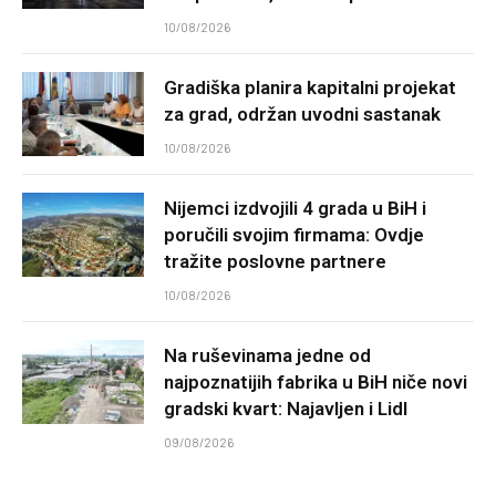
10/08/2026
Gradiška planira kapitalni projekat
za grad, održan uvodni sastanak
10/08/2026
Nijemci izdvojili 4 grada u BiH i
poručili svojim firmama: Ovdje
tražite poslovne partnere
10/08/2026
Na ruševinama jedne od
najpoznatijih fabrika u BiH niče novi
gradski kvart: Najavljen i Lidl
09/08/2026