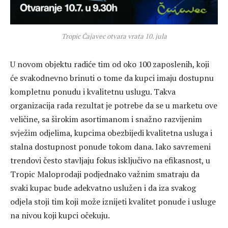
Tropic Čajavec otvara vrata 10. jula
U novom objektu radiće tim od oko 100 zaposlenih, koji
će svakodnevno brinuti o tome da kupci imaju dostupnu
kompletnu ponudu i kvalitetnu uslugu. Takva
organizacija rada rezultat je potrebe da se u marketu ove
veličine, sa širokim asortimanom i snažno razvijenim
svježim odjelima, kupcima obezbijedi kvalitetna usluga i
stalna dostupnost ponude tokom dana. Iako savremeni
trendovi često stavljaju fokus isključivo na efikasnost, u
Tropic Maloprodaji podjednako važnim smatraju da
svaki kupac bude adekvatno uslužen i da iza svakog
odjela stoji tim koji može iznijeti kvalitet ponude i usluge
na nivou koji kupci očekuju.