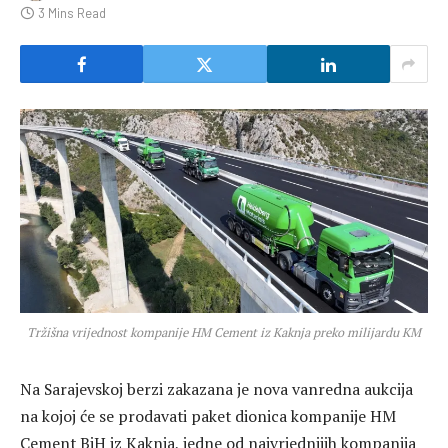
3 Mins Read
Tržišna vrijednost kompanije HM Cement iz Kaknja preko milijardu KM
Na Sarajevskoj berzi zakazana je nova vanredna aukcija
na kojoj će se prodavati paket dionica kompanije HM
Cement BiH iz Kaknja, jedne od najvrjednijih kompanija