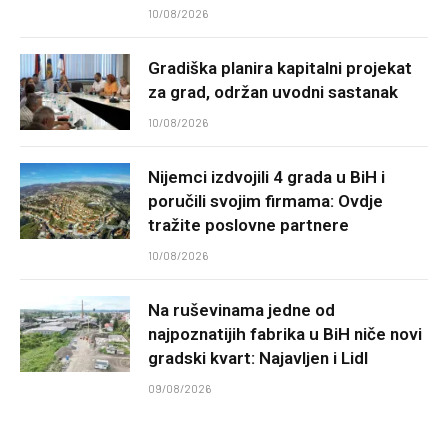
10/08/2026
Gradiška planira kapitalni projekat
za grad, održan uvodni sastanak
10/08/2026
Nijemci izdvojili 4 grada u BiH i
poručili svojim firmama: Ovdje
tražite poslovne partnere
10/08/2026
Na ruševinama jedne od
najpoznatijih fabrika u BiH niče novi
gradski kvart: Najavljen i Lidl
09/08/2026