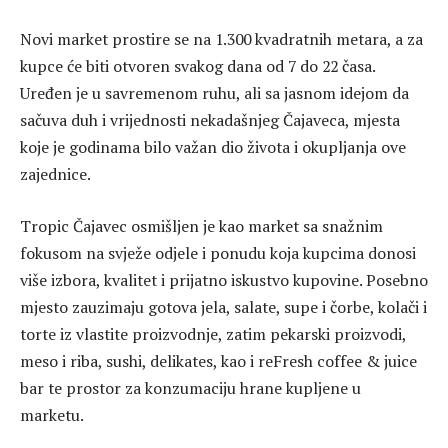
Novi market prostire se na 1.300 kvadratnih metara, a za
kupce će biti otvoren svakog dana od 7 do 22 časa.
Uređen je u savremenom ruhu, ali sa jasnom idejom da
sačuva duh i vrijednosti nekadašnjeg Čajaveca, mjesta
koje je godinama bilo važan dio života i okupljanja ove
zajednice.
Tropic Čajavec osmišljen je kao market sa snažnim
fokusom na svježe odjele i ponudu koja kupcima donosi
više izbora, kvalitet i prijatno iskustvo kupovine. Posebno
mjesto zauzimaju gotova jela, salate, supe i čorbe, kolači i
torte iz vlastite proizvodnje, zatim pekarski proizvodi,
meso i riba, sushi, delikates, kao i reFresh coffee & juice
bar te prostor za konzumaciju hrane kupljene u
marketu.