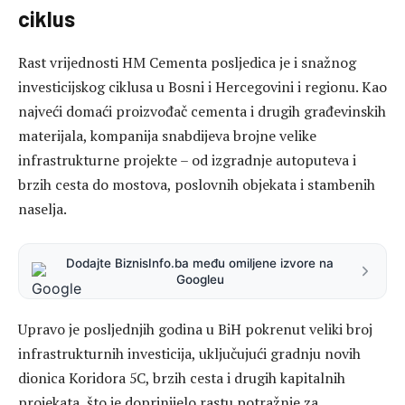
ciklus
Rast vrijednosti HM Cementa posljedica je i snažnog
investicijskog ciklusa u Bosni i Hercegovini i regionu. Kao
najveći domaći proizvođač cementa i drugih građevinskih
materijala, kompanija snabdijeva brojne velike
infrastrukturne projekte – od izgradnje autoputeva i
brzih cesta do mostova, poslovnih objekata i stambenih
naselja.
Dodajte BiznisInfo.ba među omiljene izvore na
Googleu
Upravo je posljednjih godina u BiH pokrenut veliki broj
infrastrukturnih investicija, uključujući gradnju novih
dionica Koridora 5C, brzih cesta i drugih kapitalnih
projekata, što je doprinijelo rastu potražnje za