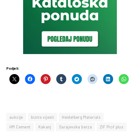
Podjeli:
aukcije
biznis vijesti
Heidelberg Materials
HM Cement
Kakanj
Sarajevska berza
ZIF Prof plus