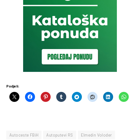
Podjeli:
Autoceste FBiH
Autoputevi RS
Elmedin Voloder