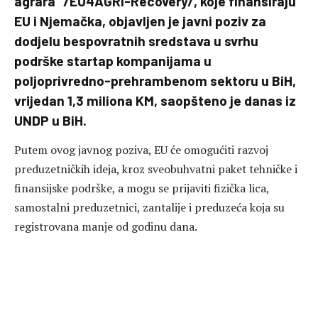
agrara” /EU4AGRI-Recovery/, koje finansiraju
EU i Njemačka, objavljen je javni poziv za
dodjelu bespovratnih sredstava u svrhu
podrške startap kompanijama u
poljoprivredno-prehrambenom sektoru u BiH,
vrijedan 1,3 miliona KM, saopšteno je danas iz
UNDP u BiH.
Putem ovog javnog poziva, EU će omogućiti razvoj
preduzetničkih ideja, kroz sveobuhvatni paket tehničke i
finansijske podrške, a mogu se prijaviti fizička lica,
samostalni preduzetnici, zantalije i preduzeća koja su
registrovana manje od godinu dana.