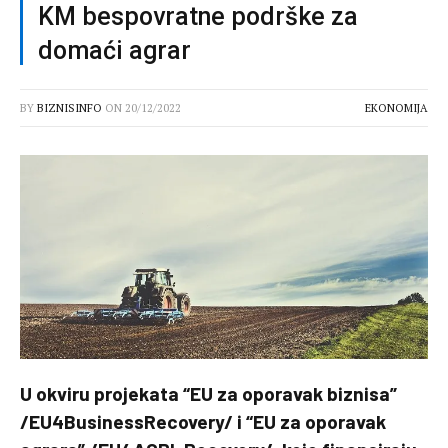
KM bespovratne podrške za
domaći agrar
BY
BIZNISINFO
ON
20/12/2022
EKONOMIJA
U okviru projekata “EU za oporavak biznisa”
/EU4BusinessRecovery/ i “EU za oporavak