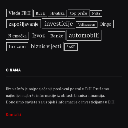
Vlada FBiH
top priče
BLSE
Hrvatska
Nafta
investicije
zapošljavanje
Bingo
Volkswagen
automobili
Izvoz
Banke
Njemačka
biznis vijesti
turizam
SASE
O NAMA
BiznisInfo je najposjećeniji poslovni portal u BiH. Pružamo
najbolje i najbrže informacije iz oblasti biznisa i finansija.
Donosimo savjete za uspjeh i informacije o investicijama u BiH.
Kontakt