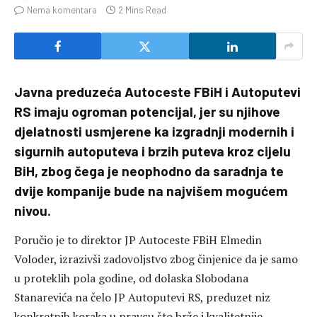
Nema komentara
2 Mins Read
Javna preduzeća Autoceste FBiH i Autoputevi
RS imaju ogroman potencijal, jer su njihove
djelatnosti usmjerene ka izgradnji modernih i
sigurnih autoputeva i brzih puteva kroz cijelu
BiH, zbog čega je neophodno da saradnja te
dvije kompanije bude na najvišem mogućem
nivou.
Poručio je to direktor JP Autoceste FBiH Elmedin
Voloder, izrazivši zadovoljstvo zbog činjenice da je samo
u proteklih pola godine, od dolaska Slobodana
Stanarevića na čelo JP Autoputevi RS, preduzet niz
konkretnih koraka u pravcu što brže i kvalitetnije