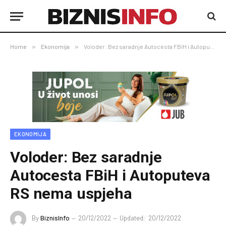
Home
»
Ekonomija
»
Voloder: Bez saradnje Autocesta FBiH i Autoputeva RS nema uspjeha
EKONOMIJA
Voloder: Bez saradnje
Autocesta FBiH i Autoputeva
RS nema uspjeha
By
BiznisInfo
20/12/2022
Updated:
20/12/2022