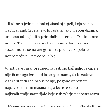
– Radi se o jednoj dubokoj zimskoj cipeli, koja se zove
Tactical mid. Cipela je vrlo lagana, jako lijepog dizajna,
urađena od najboljih prirodnih materijala. Dakle, juneći
nubuk. To je jedan artikal u samom vrhu proizvodnje
kože. Unutra se nalazi goroteks postava. Cipela je
nepromočiva – naveo je Bubić.
Vijest da je ruski predsjednik izabrao baš njihove cipele
nije ih mnogo iznenadila jer godinama, da bi zadovoljili
visoke standarde proizvodnje, pogone opremaju
najsavremenijim mašinama, a koriste samo
najkvalitetnije materijale koje nabavljaju u inostranstvu.
– Mi smo saznali od naših partnera iz Njemačke da Putin