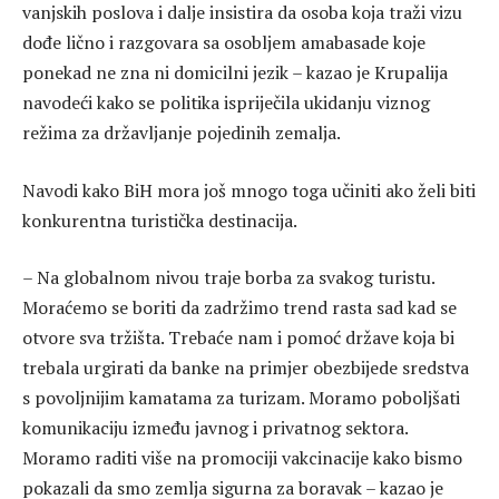
vanjskih poslova i dalje insistira da osoba koja traži vizu
dođe lično i razgovara sa osobljem amabasade koje
ponekad ne zna ni domicilni jezik – kazao je Krupalija
navodeći kako se politika ispriječila ukidanju viznog
režima za državljanje pojedinih zemalja.
Navodi kako BiH mora još mnogo toga učiniti ako želi biti
konkurentna turistička destinacija.
– Na globalnom nivou traje borba za svakog turistu.
Moraćemo se boriti da zadržimo trend rasta sad kad se
otvore sva tržišta. Trebaće nam i pomoć države koja bi
trebala urgirati da banke na primjer obezbijede sredstva
s povoljnijim kamatama za turizam. Moramo poboljšati
komunikaciju između javnog i privatnog sektora.
Moramo raditi više na promociji vakcinacije kako bismo
pokazali da smo zemlja sigurna za boravak – kazao je