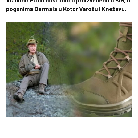
Vladimir Putin nosi obuću proizvedenu u BiH, u
pogonima Dermala u Kotor Varošu i Kneževu.