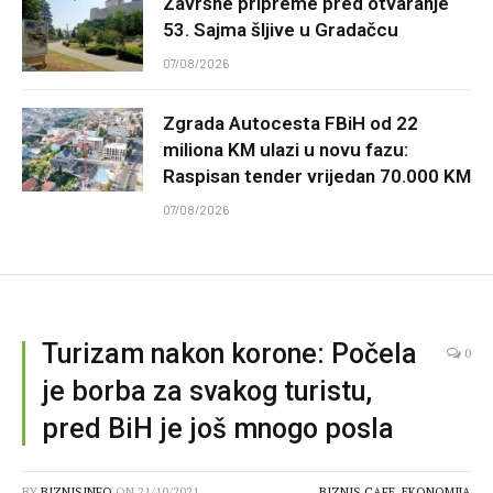
Završne pripreme pred otvaranje
53. Sajma šljive u Gradačcu
07/08/2026
Zgrada Autocesta FBiH od 22
miliona KM ulazi u novu fazu:
Raspisan tender vrijedan 70.000 KM
07/08/2026
Turizam nakon korone: Počela
0
je borba za svakog turistu,
pred BiH je još mnogo posla
BY
BIZNISINFO
ON
21/10/2021
BIZNIS CAFE
,
EKONOMIJA