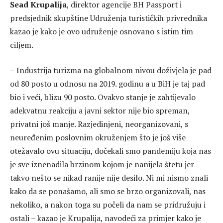
Sead Krupalija
, direktor agencije BH Passport i
predsjednik skupštine Udruženja turističkih privrednika
kazao je kako je ovo udruženje osnovano s istim tim
ciljem.
– Industrija turizma na globalnom nivou doživjela je pad
od 80 posto u odnosu na 2019. godinu a u BiH je taj pad
bio i veći, blizu 90 posto. Ovakvo stanje je zahtijevalo
adekvatnu reakciju a javni sektor nije bio spreman,
privatni još manje. Razjedinjeni, neorganizovani, s
neuređenim poslovnim okruženjem što je još više
otežavalo ovu situaciju, dočekali smo pandemiju koja nas
je sve iznenadila brzinom kojom je nanijela štetu jer
takvo nešto se nikad ranije nije desilo. Ni mi nismo znali
kako da se ponašamo, ali smo se brzo organizovali, nas
nekoliko, a nakon toga su počeli da nam se pridružuju i
ostali – kazao je Krupalija, navodeći za primjer kako je