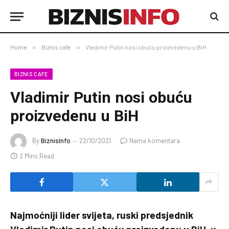
Home
»
Biznis cafe
»
Vladimir Putin nosi obuću proizvedenu u BiH
BIZNIS CAFE
Vladimir Putin nosi obuću
proizvedenu u BiH
By
BiznisInfo
22/10/2021
Nema komentara
2 Mins Read
Najmoćniji lider svijeta, ruski predsjednik