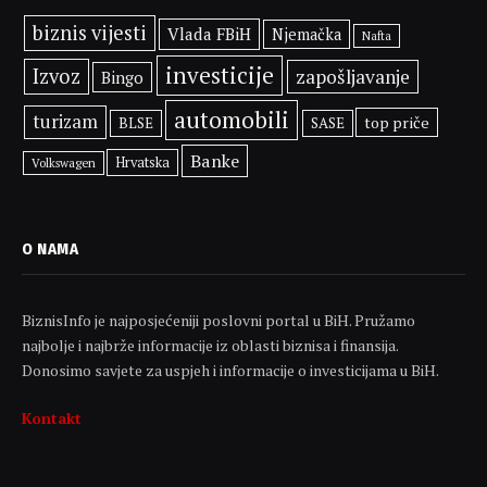
biznis vijesti
Vlada FBiH
Njemačka
Nafta
investicije
Izvoz
zapošljavanje
Bingo
automobili
turizam
top priče
BLSE
SASE
Banke
Hrvatska
Volkswagen
O NAMA
BiznisInfo je najposjećeniji poslovni portal u BiH. Pružamo
najbolje i najbrže informacije iz oblasti biznisa i finansija.
Donosimo savjete za uspjeh i informacije o investicijama u BiH.
Kontakt