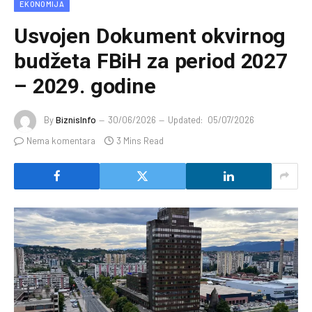
EKONOMIJA
Usvojen Dokument okvirnog
budžeta FBiH za period 2027
– 2029. godine
By
BiznisInfo
30/06/2026
Updated:
05/07/2026
Nema komentara
3 Mins Read