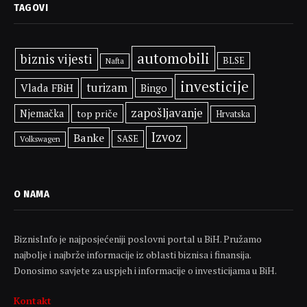
TAGOVI
automobili
biznis vijesti
BLSE
Nafta
investicije
turizam
Vlada FBiH
Bingo
zapošljavanje
Njemačka
top priče
Hrvatska
Izvoz
Banke
SASE
Volkswagen
O NAMA
BiznisInfo je najposjećeniji poslovni portal u BiH. Pružamo
najbolje i najbrže informacije iz oblasti biznisa i finansija.
Donosimo savjete za uspjeh i informacije o investicijama u BiH.
Kontakt