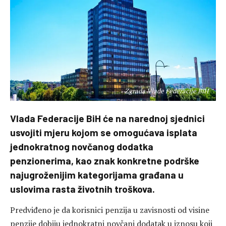
Zgrada Vlade Federacije BiH
Vlada Federacije BiH će na narednoj sjednici
usvojiti mjeru kojom se omogućava isplata
jednokratnog novčanog dodatka
penzionerima, kao znak konkretne podrške
najugroženijim kategorijama građana u
uslovima rasta životnih troškova.
Predviđeno je da korisnici penzija u zavisnosti od visine
penzije dobiju jednokratni novčani dodatak u iznosu koji