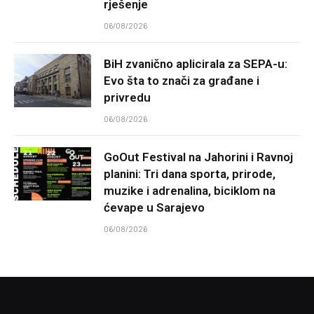
rješenje
06/08/2026
BiH zvanično aplicirala za SEPA-u:
Evo šta to znači za građane i
privredu
06/08/2026
GoOut Festival na Jahorini i Ravnoj
planini: Tri dana sporta, prirode,
muzike i adrenalina, biciklom na
ćevape u Sarajevo
06/08/2026