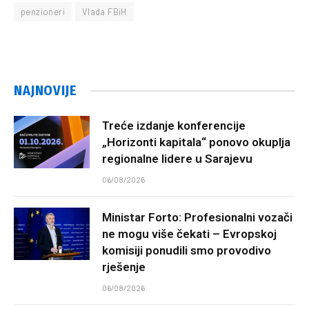
penzioneri
Vlada FBiH
NAJNOVIJE
Treće izdanje konferencije
„Horizonti kapitala“ ponovo okuplja
regionalne lidere u Sarajevu
06/08/2026
Ministar Forto: Profesionalni vozači
ne mogu više čekati – Evropskoj
komisiji ponudili smo provodivo
rješenje
06/08/2026