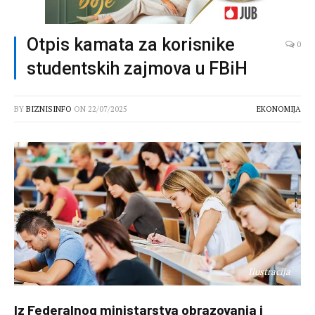
Otpis kamata za korisnike
0
studentskih zajmova u FBiH
BY
BIZNISINFO
ON
22/07/2025
EKONOMIJA
Ilustracija
Iz Federalnog ministarstva obrazovanja i