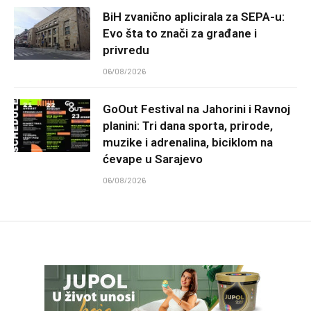
BiH zvanično aplicirala za SEPA-u:
Evo šta to znači za građane i
privredu
06/08/2026
GoOut Festival na Jahorini i Ravnoj
planini: Tri dana sporta, prirode,
muzike i adrenalina, biciklom na
ćevape u Sarajevo
06/08/2026