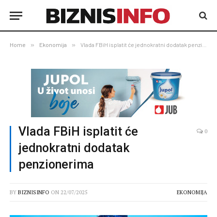
Home
»
Ekonomija
»
Vlada FBiH isplatit će jednokratni dodatak penzionerima
Vlada FBiH isplatit će
0
jednokratni dodatak
penzionerima
BY
BIZNISINFO
ON
22/07/2025
EKONOMIJA