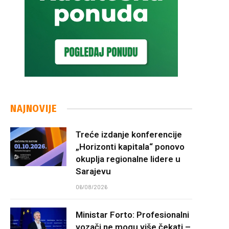
NAJNOVIJE
Treće izdanje konferencije
„Horizonti kapitala“ ponovo
okuplja regionalne lidere u
Sarajevu
06/08/2026
Ministar Forto: Profesionalni
vozači ne mogu više čekati –