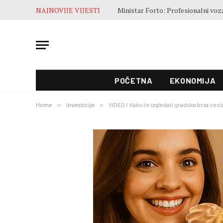
NAJNOVIJE VIJESTI
POČETNA
EKONOMIJA
Home
»
Investicije
»
VIDEO / Kako će izgledati gradska brza cest