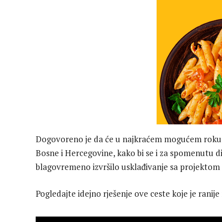
Dogovoreno je da će u najkraćem mogućem roku bi
Bosne i Hercegovine, kako bi se i za spomenutu d
blagovremeno izvršilo usklađivanje sa projektom 
Pogledajte idejno rješenje ove ceste koje je ranije