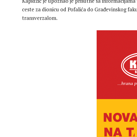
Kapidžić je upoznao je prisutne sa informacijama
ceste za dionicu od Pofalića do Građevinskog fak
transverzalom.