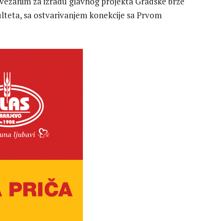
 vezanim za izradu glavnog projekta Gradske brze
ulteta, sa ostvarivanjem konekcije sa Prvom