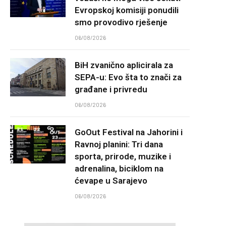
Evropskoj komisiji ponudili
smo provodivo rješenje
06/08/2026
BiH zvanično aplicirala za
SEPA-u: Evo šta to znači za
građane i privredu
06/08/2026
GoOut Festival na Jahorini i
Ravnoj planini: Tri dana
sporta, prirode, muzike i
adrenalina, biciklom na
ćevape u Sarajevo
06/08/2026