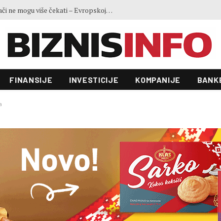
Ministar Forto: Profesionalni vozači ne mogu više čekati – Evropskoj komisiji ponudili smo provodivo rješenje
FINANSIJE
INVESTICIJE
KOMPANIJE
BANK
a