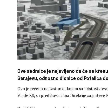
Ove sedmice je najavljeno da će se krenu
Sarajevu, odnosno dionice od Pofalića d
Ovo je rečeno na sastanku kojem su pristustvoval
Vlade KS, sa predstavnicima Direkcije za puteve K