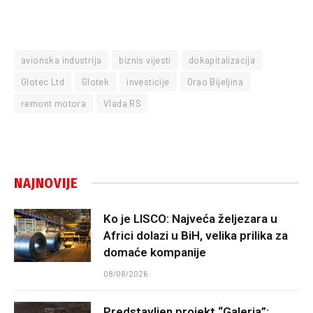
avionska industrija
biznis vijesti
dokapitalizacija
Glotec Ltd
Glotek
investicije
Orao Bijeljina
remont motora
Vlada RS
NAJNOVIJE
Ko je LISCO: Najveća željezara u
Africi dolazi u BiH, velika prilika za
domaće kompanije
08/08/2026
Predstavljen projekt “Galeria”: