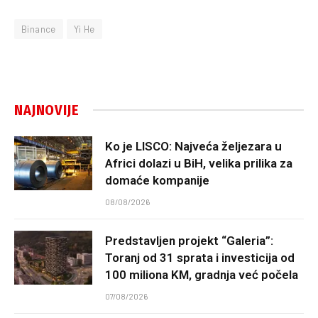
Binance
Yi He
NAJNOVIJE
Ko je LISCO: Najveća željezara u
Africi dolazi u BiH, velika prilika za
domaće kompanije
08/08/2026
Predstavljen projekt “Galeria”:
Toranj od 31 sprata i investicija od
100 miliona KM, gradnja već počela
07/08/2026