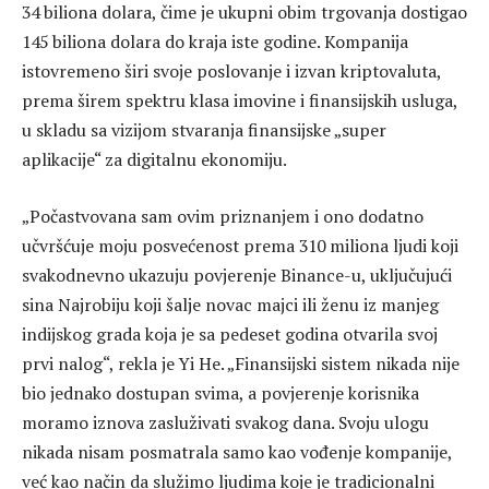
34 biliona dolara, čime je ukupni obim trgovanja dostigao
145 biliona dolara do kraja iste godine. Kompanija
istovremeno širi svoje poslovanje i izvan kriptovaluta,
prema širem spektru klasa imovine i finansijskih usluga,
u skladu sa vizijom stvaranja finansijske „super
aplikacije“ za digitalnu ekonomiju.
„Počastvovana sam ovim priznanjem i ono dodatno
učvršćuje moju posvećenost prema 310 miliona ljudi koji
svakodnevno ukazuju povjerenje Binance-u, uključujući
sina Najrobiju koji šalje novac majci ili ženu iz manjeg
indijskog grada koja je sa pedeset godina otvarila svoj
prvi nalog“, rekla je Yi He. „Finansijski sistem nikada nije
bio jednako dostupan svima, a povjerenje korisnika
moramo iznova zasluživati svakog dana. Svoju ulogu
nikada nisam posmatrala samo kao vođenje kompanije,
već kao način da služimo ljudima koje je tradicionalni