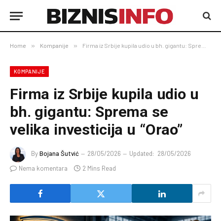
Home
»
Kompanije
»
Firma iz Srbije kupila udio u bh. gigantu: Sprema se velika investicija u “Orao”
KOMPANIJE
Firma iz Srbije kupila udio u
bh. gigantu: Sprema se
velika investicija u “Orao”
By
Bojana Šutvić
28/05/2026
Updated:
28/05/2026
Nema komentara
2 Mins Read