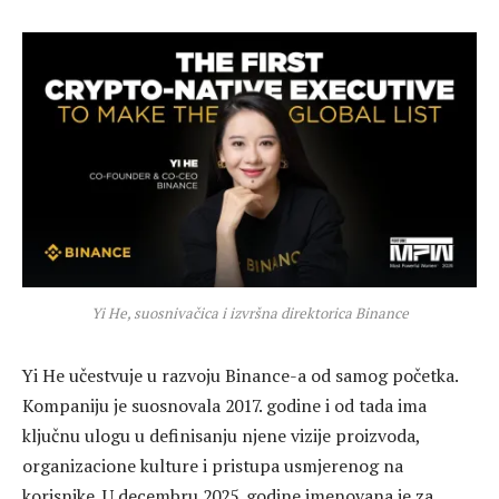
Yi He, suosnivačica i izvršna direktorica Binance
Yi He učestvuje u razvoju Binance-a od samog početka.
Kompaniju je suosnovala 2017. godine i od tada ima
ključnu ulogu u definisanju njene vizije proizvoda,
organizacione kulture i pristupa usmjerenog na
korisnike. U decembru 2025. godine imenovana je za