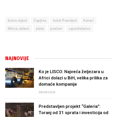
biznis vijesti
Čapljina
hotel President
Kuhari
Nikica Jelavić
plate
poslovi
ugostiteljstvo
NAJNOVIJE
Ko je LISCO: Najveća željezara u
Africi dolazi u BiH, velika prilika za
domaće kompanije
08/08/2026
Predstavljen projekt “Galeria”:
Toranj od 31 sprata i investicija od