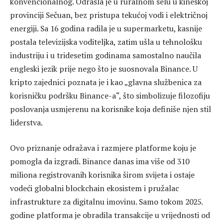
konvencionalnog. Odrasla je u ruralnom selu u kineskoj
provinciji Sečuan, bez pristupa tekućoj vodi i električnoj
energiji. Sa 16 godina radila je u supermarketu, kasnije
postala televizijska voditeljka, zatim ušla u tehnološku
industriju i u tridesetim godinama samostalno naučila
engleski jezik prije nego što je suosnovala Binance. U
kripto zajednici poznata je i kao „glavna službenica za
korisničku podršku Binance-a“, što simbolizuje filozofiju
poslovanja usmjerenu na korisnike koja definiše njen stil
liderstva.
Ovo priznanje odražava i razmjere platforme koju je
pomogla da izgradi. Binance danas ima više od 310
miliona registrovanih korisnika širom svijeta i ostaje
vodeći globalni blockchain ekosistem i pružalac
infrastrukture za digitalnu imovinu. Samo tokom 2025.
godine platforma je obradila transakcije u vrijednosti od