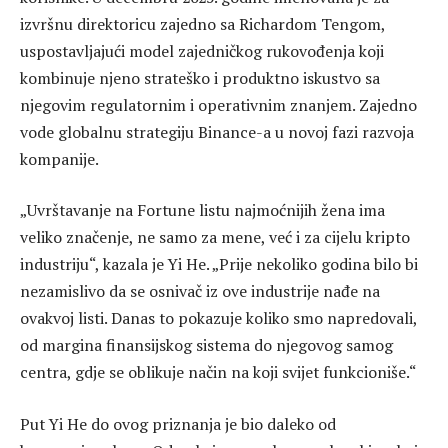
izvršnu direktoricu zajedno sa Richardom Tengom,
uspostavljajući model zajedničkog rukovođenja koji
kombinuje njeno strateško i produktno iskustvo sa
njegovim regulatornim i operativnim znanjem. Zajedno
vode globalnu strategiju Binance-a u novoj fazi razvoja
kompanije.
„Uvrštavanje na Fortune listu najmoćnijih žena ima
veliko značenje, ne samo za mene, već i za cijelu kripto
industriju“, kazala je Yi He. „Prije nekoliko godina bilo bi
nezamislivo da se osnivač iz ove industrije nađe na
ovakvoj listi. Danas to pokazuje koliko smo napredovali,
od margina finansijskog sistema do njegovog samog
centra, gdje se oblikuje način na koji svijet funkcioniše.“
Put Yi He do ovog priznanja je bio daleko od