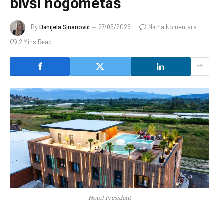
bivši nogometaš
By
Danijela Sinanović
27/05/2026
Nema komentara
2 Mins Read
Hotel President