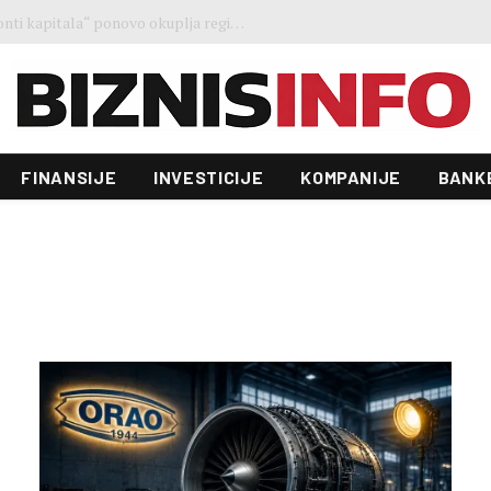
Ministar Forto: Profesionalni vozači ne mogu više čekati – Evropskoj komisiji ponudili smo provodivo rješenje
FINANSIJE
INVESTICIJE
KOMPANIJE
BANK