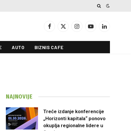
Facebook
X
Instagram
YouTube
LinkedIn
(Twitter)
E
AUTO
BIZNIS CAFE
NAJNOVIJE
Treće izdanje konferencije
„Horizonti kapitala“ ponovo
okuplja regionalne lidere u