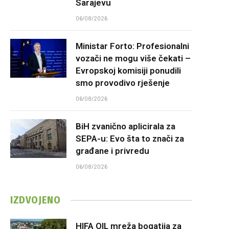
Sarajevu
06/08/2026
Ministar Forto: Profesionalni
vozači ne mogu više čekati –
Evropskoj komisiji ponudili
smo provodivo rješenje
06/08/2026
BiH zvanično aplicirala za
SEPA-u: Evo šta to znači za
građane i privredu
06/08/2026
IZDVOJENO
HIFA OIL mreža bogatija za