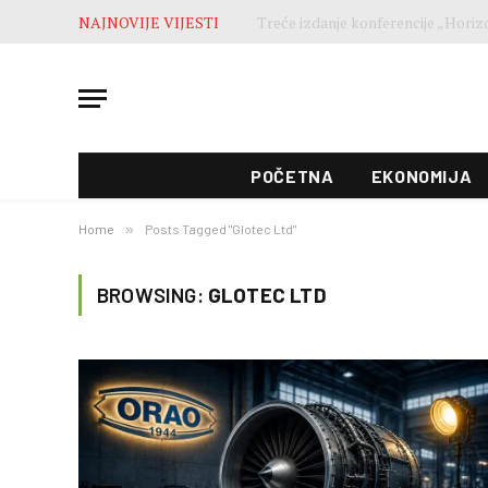
NAJNOVIJE VIJESTI
POČETNA
EKONOMIJA
Home
»
Posts Tagged "Glotec Ltd"
BROWSING:
GLOTEC LTD