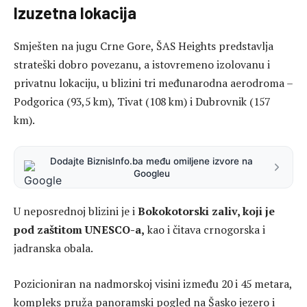
Izuzetna lokacija
Smješten na jugu Crne Gore, ŠAS Heights predstavlja
strateški dobro povezanu, a istovremeno izolovanu i
privatnu lokaciju, u blizini tri međunarodna aerodroma –
Podgorica (93,5 km), Tivat (108 km) i Dubrovnik (157
km).
Dodajte BiznisInfo.ba među omiljene izvore na
Googleu
U neposrednoj blizini je i
Bokokotorski zaliv, koji je
pod zaštitom UNESCO-a,
kao i čitava crnogorska i
jadranska obala.
Pozicioniran na nadmorskoj visini između 20 i 45 metara,
kompleks pruža panoramski pogled na Šasko jezero i