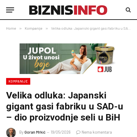
Home
»
Kompanije
»
Velika odluka: Japanski gigant gasi fabriku u SAD-u – dio proizvodnje seli u BiH
KOMPANIJE
Velika odluka: Japanski
gigant gasi fabriku u SAD-u
– dio proizvodnje seli u BiH
By
Goran Mrkić
19/05/2026
Nema komentara