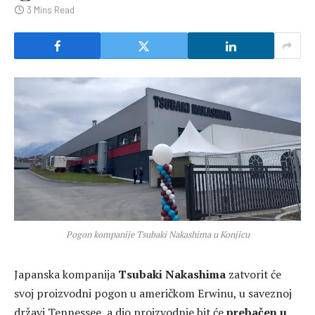
3 Mins Read
Pogon kompanije Tsubaki Nakashima u Konjicu
Japanska kompanija
Tsubaki Nakashima
zatvorit će
svoj proizvodni pogon u američkom Erwinu, u saveznoj
državi Tennessee, a dio proizvodnje bit će
prebačen u