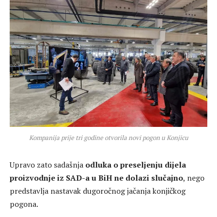
Kompanija prije tri godine otvorila novi pogon u Konjicu
Upravo zato sadašnja
odluka o preseljenju dijela
proizvodnje iz SAD-a u BiH ne dolazi slučajno
, nego
predstavlja nastavak dugoročnog jačanja konjičkog
pogona.