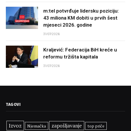
m:tel potvrđuje lidersku poziciju:
43 miliona KM dobiti u prvih šest
mjeseci 2026. godine
31/07/2026
Kraljević: Federacija BiH kreće u
reformu tržišta kapitala
31/07/2026
TAGOVI
Izvoz
zapošljavanje
Njemačka
top priče