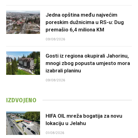
Jedna opština među najvećim
poreskim dužnicima u RS-u: Dug
premašio 6,4 miliona KM
09/08/2026
Gosti iz regiona okupirali Jahorinu,
mnogi zbog popusta umjesto mora
izabrali planinu
09/08/2026
IZDVOJENO
HIFA OIL mreža bogatija za novu
lokaciju u Jelahu
01/08/2026