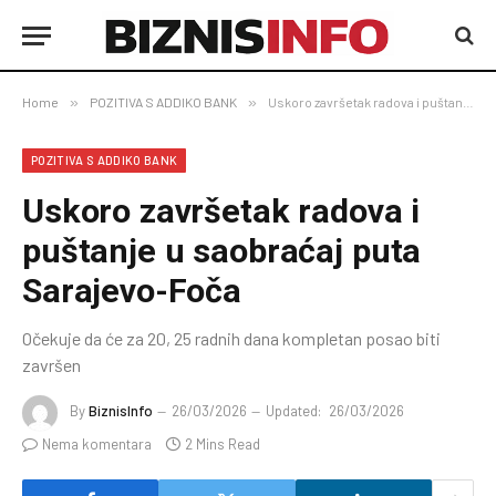
Home
»
POZITIVA S ADDIKO BANK
»
Uskoro završetak radova i puštanje u saobraćaj puta Sarajevo-Foča
POZITIVA S ADDIKO BANK
Uskoro završetak radova i
puštanje u saobraćaj puta
Sarajevo-Foča
Očekuje da će za 20, 25 radnih dana kompletan posao biti
završen
By
BiznisInfo
26/03/2026
Updated:
26/03/2026
Nema komentara
2 Mins Read