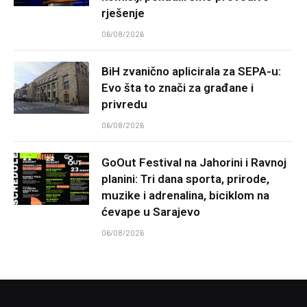
rješenje
06/08/2026
BiH zvanično aplicirala za SEPA-u:
Evo šta to znači za građane i
privredu
06/08/2026
GoOut Festival na Jahorini i Ravnoj
planini: Tri dana sporta, prirode,
muzike i adrenalina, biciklom na
ćevape u Sarajevo
06/08/2026