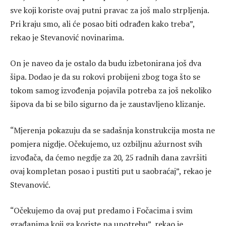
sve koji koriste ovaj putni pravac za još malo strpljenja.
Pri kraju smo, ali će posao biti odrađen kako treba”,
rekao je Stevanović novinarima.
On je naveo da je ostalo da budu izbetonirana još dva
šipa. Dodao je da su rokovi probijeni zbog toga što se
tokom samog izvođenja pojavila potreba za još nekoliko
šipova da bi se bilo sigurno da je zaustavljeno klizanje.
“Mjerenja pokazuju da se sadašnja konstrukcija mosta ne
pomjera nigdje. Očekujemo, uz ozbiljnu ažurnost svih
izvođača, da ćemo negdje za 20, 25 radnih dana završiti
ovaj kompletan posao i pustiti put u saobraćaj”, rekao je
Stevanović.
“Očekujemo da ovaj put predamo i Fočacima i svim
građanima koji ga koriste na upotrebu”, rekao je