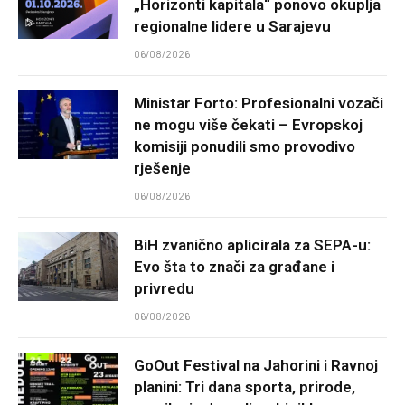
„Horizonti kapitala“ ponovo okuplja
regionalne lidere u Sarajevu
06/08/2026
Ministar Forto: Profesionalni vozači
ne mogu više čekati – Evropskoj
komisiji ponudili smo provodivo
rješenje
06/08/2026
BiH zvanično aplicirala za SEPA-u:
Evo šta to znači za građane i
privredu
06/08/2026
GoOut Festival na Jahorini i Ravnoj
planini: Tri dana sporta, prirode,