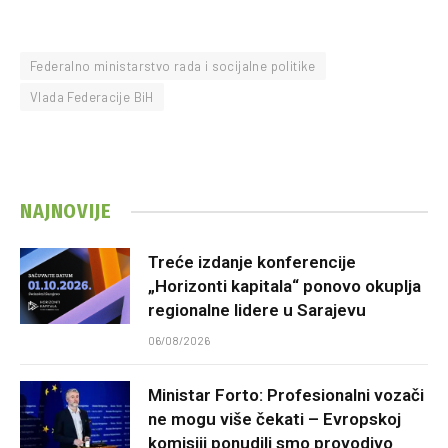
Federalno ministarstvo rada i socijalne politike
Vlada Federacije BiH
NAJNOVIJE
Treće izdanje konferencije
„Horizonti kapitala“ ponovo okuplja
regionalne lidere u Sarajevu
06/08/2026
Ministar Forto: Profesionalni vozači
ne mogu više čekati – Evropskoj
komisiji ponudili smo provodivo