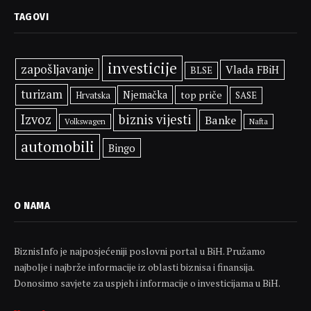
TAGOVI
investicije
zapošljavanje
Vlada FBiH
BLSE
turizam
Njemačka
top priče
SASE
Hrvatska
Izvoz
biznis vijesti
Banke
Volkswagen
Nafta
automobili
Bingo
O NAMA
BiznisInfo je najposjećeniji poslovni portal u BiH. Pružamo
najbolje i najbrže informacije iz oblasti biznisa i finansija.
Donosimo savjete za uspjeh i informacije o investicijama u BiH.