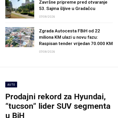
Završne pripreme pred otvaranje
53. Sajma šljive u Gradačcu
07/08/2026
Zgrada Autocesta FBiH od 22
miliona KM ulazi u novu fazu:
Raspisan tender vrijedan 70.000 KM
07/08/2026
AUTO
Prodajni rekord za Hyundai,
“tucson” lider SUV segmenta
u BiH