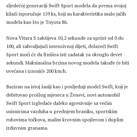
sljedećoj generaciji Swift Sport modela da prema svojoj
kilaži isporučuje 159 ks, koji su karakteristika malo jačih
modela kao što je Toyota 86.
Nova Vitara S zahtijeva 10,2 sekunde za sprint od 0 do
100, ali zahvaljujući intenzivnoj dijeti, dolazeći Swift
Sport moći će da finišira isti zadatak za okruglo devet
sekundi. Maksimalna brzina novog modela takođe će biti
uvećana i iznosiće 200 km/h.
Baziran na istoj šasiji kao i posljednji model Swift, koji je
debitovao prošlog mjeseca u Ženevi, novi automobil
Swift Sport izgledaće daleko agresivnije sa većim
usisnicima vazduha u prednjem braniku, sportskim
rubovima točkova, malim krovnim spojlerom i duplim
izduvnim granama.