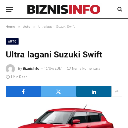
Home
»
Auto
»
Ultra lagani Suzuki Swift
AUTO
Ultra lagani Suzuki Swift
By
BiznisInfo
13/04/2017
Nema komentara
1 Min Read