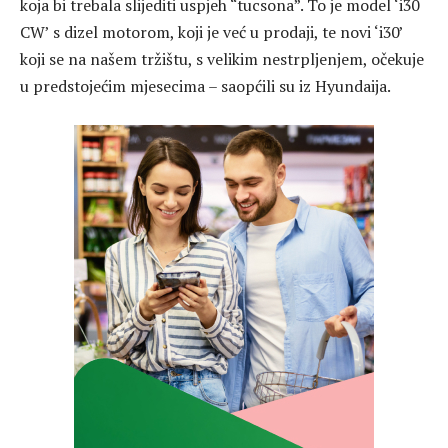
koja bi trebala slijediti uspjeh “tucsona”. To je model ‘i30
CW’ s dizel motorom, koji je već u prodaji, te novi ‘i30’
koji se na našem tržištu, s velikim nestrpljenjem, očekuje
u predstojećim mjesecima – saopćili su iz Hyundaija.