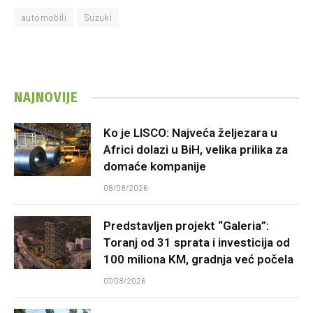
automobili
Suzuki
NAJNOVIJE
Ko je LISCO: Najveća željezara u
Africi dolazi u BiH, velika prilika za
domaće kompanije
08/08/2026
Predstavljen projekt “Galeria”:
Toranj od 31 sprata i investicija od
100 miliona KM, gradnja već počela
07/08/2026