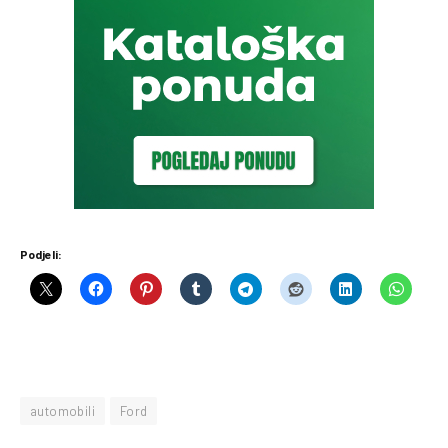
Podjeli:
automobili
Ford