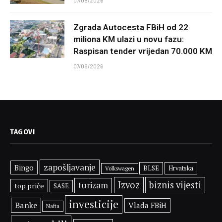
07/08/2026
Zgrada Autocesta FBiH od 22
miliona KM ulazi u novu fazu:
Raspisan tender vrijedan 70.000 KM
07/08/2026
TAGOVI
zapošljavanje
Bingo
BLSE
Hrvatska
Volkswagen
Izvoz
biznis vijesti
turizam
top priče
SASE
investicije
Banke
Vlada FBiH
Nafta