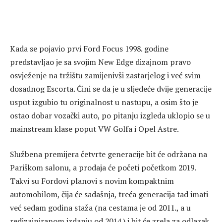
Kada se pojavio prvi Ford Focus 1998. godine
predstavljao je sa svojim New Edge dizajnom pravo
osvježenje na tržištu zamijenivši zastarjelog i već svim
dosadnog Escorta. Čini se da je u sljedeće dvije generacije
usput izgubio tu originalnost u nastupu, a osim što je
ostao dobar vozački auto, po pitanju izgleda uklopio se u
mainstream klase poput VW Golfa i Opel Astre.
Službena premijera četvrte generacije bit će održana na
Pariškom salonu, a prodaja će početi početkom 2019.
Takvi su Fordovi planovi s novim kompaktnim
automobilom, čija će sadašnja, treća generacija tad imati
već sedam godina staža (na cestama je od 2011., a u
redizajniranom izdanju od 2014.) i bit će zrela za odlazak