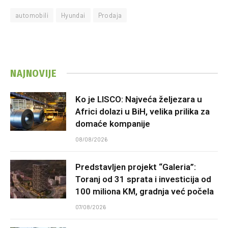
automobili
Hyundai
Prodaja
NAJNOVIJE
Ko je LISCO: Najveća željezara u
Africi dolazi u BiH, velika prilika za
domaće kompanije
08/08/2026
Predstavljen projekt “Galeria”:
Toranj od 31 sprata i investicija od
100 miliona KM, gradnja već počela
07/08/2026