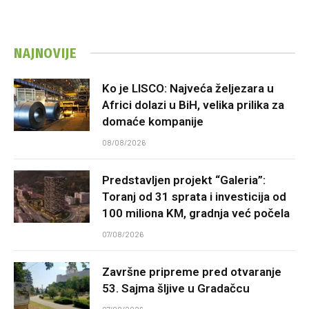
NAJNOVIJE
Ko je LISCO: Najveća željezara u
Africi dolazi u BiH, velika prilika za
domaće kompanije
08/08/2026
Predstavljen projekt “Galeria”:
Toranj od 31 sprata i investicija od
100 miliona KM, gradnja već počela
07/08/2026
Završne pripreme pred otvaranje
53. Sajma šljive u Gradačcu