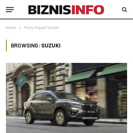
Home
»
Posts Tagged "Suzuki"
BROWSING:
SUZUKI