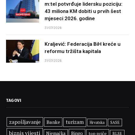
m:tel potvrđuje lidersku poziciju:
43 miliona KM dobiti u prvih šest
mjeseci 2026. godine
31/07/2026
Kraljević: Federacija BiH kreće u
reformu tržišta kapitala
31/07/2026
TAGOVI
zapošljavanje
Banke
turizam
SASE
Hrvatska
biznis vijesti
Bingo
Njemačka
top priče
BLSE