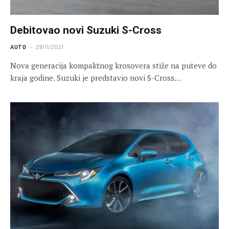
Debitovao novi Suzuki S-Cross
AUTO
29/11/2021
Nova generacija kompaktnog krosovera stiže na puteve do
kraja godine. Suzuki je predstavio novi S-Cross…