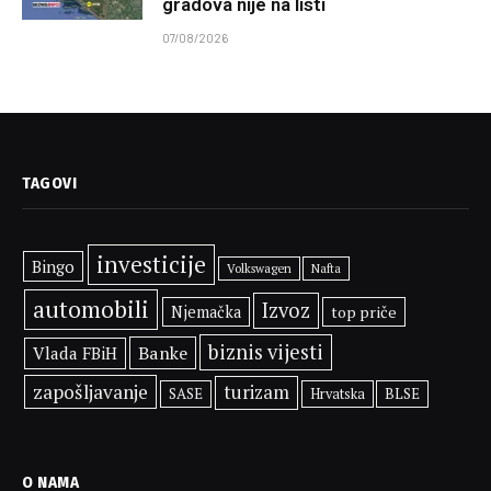
gradova nije na listi
07/08/2026
TAGOVI
investicije
Bingo
Volkswagen
Nafta
automobili
Izvoz
Njemačka
top priče
biznis vijesti
Banke
Vlada FBiH
zapošljavanje
turizam
SASE
BLSE
Hrvatska
O NAMA