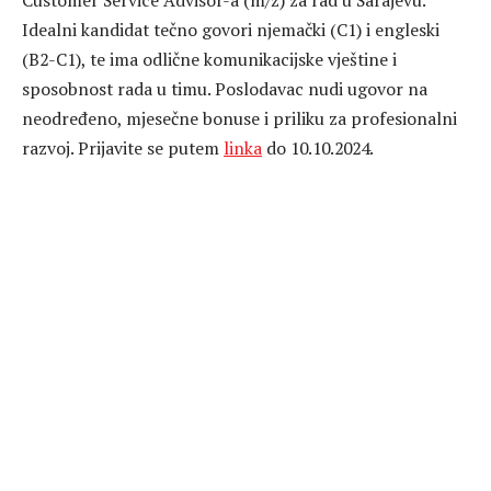
Customer Service Advisor-a (m/ž) za rad u Sarajevu.
Idealni kandidat tečno govori njemački (C1) i engleski
(B2-C1), te ima odlične komunikacijske vještine i
sposobnost rada u timu. Poslodavac nudi ugovor na
neodređeno, mjesečne bonuse i priliku za profesionalni
razvoj. Prijavite se putem
linka
do 10.10.2024.