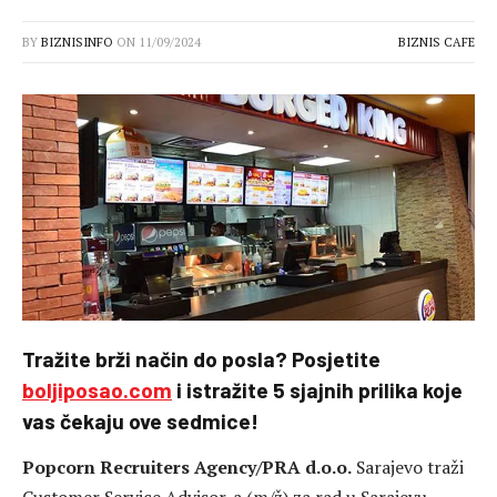
BY
BIZNISINFO
ON
11/09/2024
BIZNIS CAFE
Tražite brži način do posla? Posjetite
boljiposao.com
i istražite 5 sjajnih prilika koje
vas čekaju ove sedmice!
Popcorn Recruiters Agency/PRA d.o.o.
Sarajevo traži