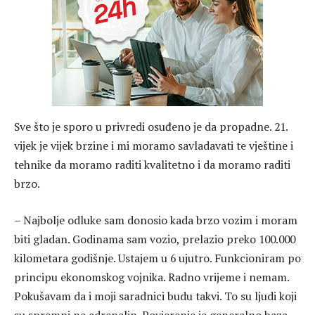
Sve što je sporo u privredi osuđeno je da propadne. 21.
vijek je vijek brzine i mi moramo savladavati te vještine i
tehnike da moramo raditi kvalitetno i da moramo raditi
brzo.
– Najbolje odluke sam donosio kada brzo vozim i moram
biti gladan. Godinama sam vozio, prelazio preko 100.000
kilometara godišnje. Ustajem u 6 ujutro. Funkcioniram po
principu ekonomskog vojnika. Radno vrijeme i nemam.
Pokušavam da i moji saradnici budu takvi. To su ljudi koji
su spremni na adrenalin. Povjerenje je generalno baza