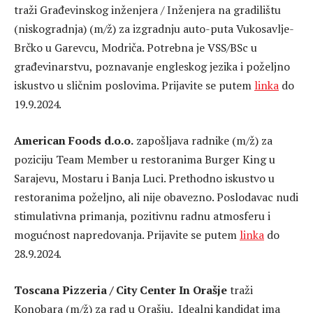
traži Građevinskog inženjera / Inženjera na gradilištu
(niskogradnja) (m/ž) za izgradnju auto-puta Vukosavlje-
Brčko u Garevcu, Modriča. Potrebna je VSS/BSc u
građevinarstvu, poznavanje engleskog jezika i poželjno
iskustvo u sličnim poslovima. Prijavite se putem
linka
do
19.9.2024.
American Foods d.o.o.
zapošljava radnike (m/ž) za
poziciju Team Member u restoranima Burger King u
Sarajevu, Mostaru i Banja Luci. Prethodno iskustvo u
restoranima poželjno, ali nije obavezno. Poslodavac nudi
stimulativna primanja, pozitivnu radnu atmosferu i
mogućnost napredovanja. Prijavite se putem
linka
do
28.9.2024.
Toscana Pizzeria / City Center In Orašje
traži
Konobara (m/ž) za rad u Orašju. Idealni kandidat ima