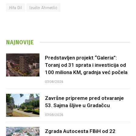
Hifa Oil
Izudin Ahmetlić
NAJNOVIJE
Predstavljen projekt “Galeria”:
Toranj od 31 sprata i investicija od
100 miliona KM, gradnja već počela
07/08/2026
Završne pripreme pred otvaranje
53. Sajma šljive u Gradačcu
07/08/2026
Zgrada Autocesta FBiH od 22