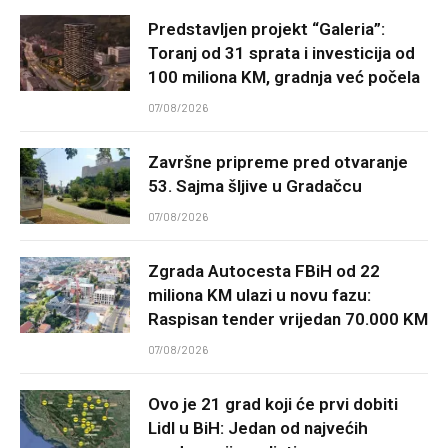
Predstavljen projekt “Galeria”:
Toranj od 31 sprata i investicija od
100 miliona KM, gradnja već počela
07/08/2026
Završne pripreme pred otvaranje
53. Sajma šljive u Gradačcu
07/08/2026
Zgrada Autocesta FBiH od 22
miliona KM ulazi u novu fazu:
Raspisan tender vrijedan 70.000 KM
07/08/2026
Ovo je 21 grad koji će prvi dobiti
Lidl u BiH: Jedan od najvećih