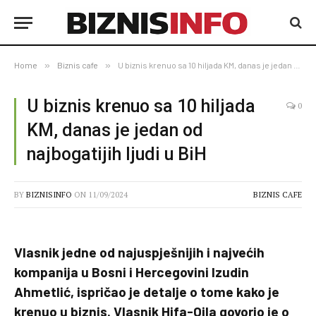
Home
»
Biznis cafe
»
U biznis krenuo sa 10 hiljada KM, danas je jedan od najbogatijih ljudi u BiH
U biznis krenuo sa 10 hiljada
0
KM, danas je jedan od
najbogatijih ljudi u BiH
BY
BIZNISINFO
ON
11/09/2024
BIZNIS CAFE
Vlasnik jedne od najuspješnijih i najvećih
kompanija u Bosni i Hercegovini Izudin
Ahmetlić, ispričao je detalje o tome kako je
krenuo u biznis. Vlasnik Hifa-Oila govorio je o