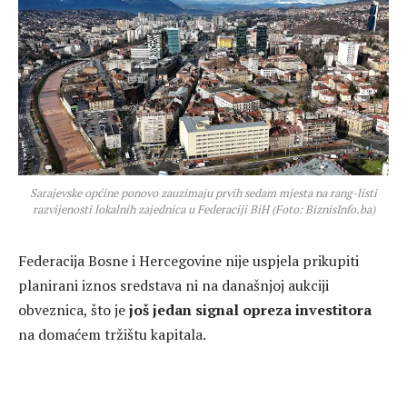
Sarajevske općine ponovo zauzimaju prvih sedam mjesta na rang-listi
razvijenosti lokalnih zajednica u Federaciji BiH (Foto: BiznisInfo.ba)
Federacija Bosne i Hercegovine nije uspjela prikupiti
planirani iznos sredstava ni na današnjoj aukciji
obveznica, što je
još jedan signal opreza investitora
na domaćem tržištu kapitala.