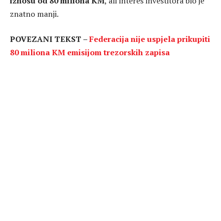
iznosu od 80 miliona KM
, ali interes investitora bio je
znatno manji.
POVEZANI TEKST –
Federacija nije uspjela prikupiti
80 miliona KM emisijom trezorskih zapisa