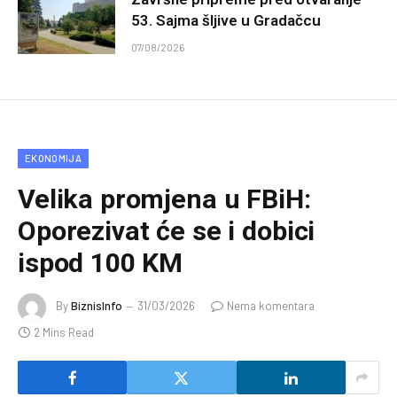
53. Sajma šljive u Gradačcu
07/08/2026
EKONOMIJA
Velika promjena u FBiH:
Oporezivat će se i dobici
ispod 100 KM
By
BiznisInfo
31/03/2026
Nema komentara
2 Mins Read