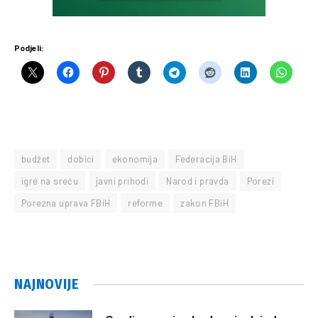
Podjeli:
budžet
dobici
ekonomija
Federacija BiH
igre na sreću
javni prihodi
Narod i pravda
Porezi
Porezna uprava FBiH
reforme
zakon FBiH
NAJNOVIJE