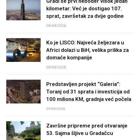
Gradi se prvi neboder visok jedan
kilometar: Već je dostigao 107.
sprat, završetak za dvije godine
08/08/2026
Ko je LISCO: Najveća željezara u
Africi dolazi u BiH, velika prilika za
domaće kompanije
08/08/2026
Predstavljen projekt “Galeria”:
Toranj od 31 sprata i investicija od
100 miliona KM, gradnja već počela
07/08/2026
Završne pripreme pred otvaranje
53. Sajma šljive u Gradačcu