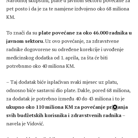
Narodnoj skupštini, plate u javnom sektoru povećane za
pet posto i da je za te namjene izdvojeno oko 68 miliona
KM.
To znači da su
plate povećane za oko 46.000 radnika u
javnom sektoru
. Uz ovo povećanje, za zdravstvene
radnike dogovorene su određene korekcije i uvođenje
medicinskog dodatka od 1. aprila, za šta će biti
potrebnmo oko 40 miliona KM.
– Taj dodatak biće isplaćivan svaki mjesec uz platu,
odnosno biće sastavni dio plate. Dakle, pored 68 miliona,
za dodatak je potrebno između 40 do 43 miliona i to je
ukupno oko 110 miliona KM za povećanje primanja
svih budžetskih korisnika i zdravstvenih radnika
–
navela je Vidović.