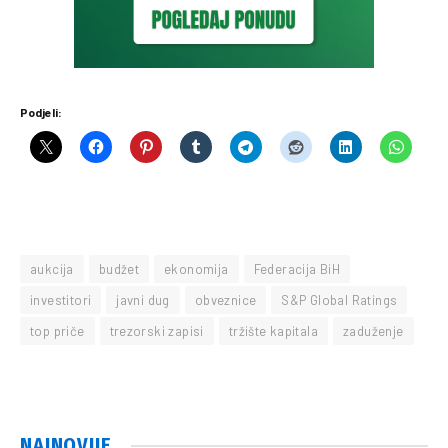
Podjeli:
aukcija
budžet
ekonomija
Federacija BiH
investitori
javni dug
obveznice
S&P Global Ratings
top priče
trezorski zapisi
tržište kapitala
zaduženje
NAJNOVIJE