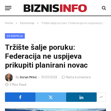
Home
»
Ekonomija
»
Tržište šalje poruku: Federacija ne uspijeva prikupiti planirani novac
EKONOMIJA
Tržište šalje poruku:
Federacija ne uspijeva
prikupiti planirani novac
By
Goran Mrkić
31/03/2026
Nema komentara
3 Mins Read