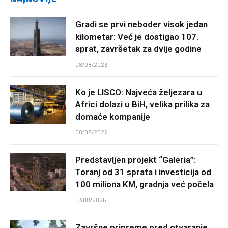
Gradi se prvi neboder visok jedan
kilometar: Već je dostigao 107.
sprat, završetak za dvije godine
08/08/2026
Ko je LISCO: Najveća željezara u
Africi dolazi u BiH, velika prilika za
domaće kompanije
08/08/2026
Predstavljen projekt “Galeria”:
Toranj od 31 sprata i investicija od
100 miliona KM, gradnja već počela
07/08/2026
Završne pripreme pred otvaranje