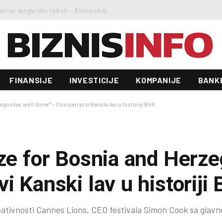
Ministar Forto: Profesionalni vozači ne mogu više čekati – Evropskoj komisiji ponudili smo provodivo rješenje
FINANSIJE
INVESTICIJE
KOMPANIJE
BANK
govina, well done!“ – Osvojen prvi Kanski lav u historiji BiH!
nze for Bosnia and Herze
i Kanski lav u historiji 
reativnosti Cannes Lions, CEO festivala Simon Cook sa glavn