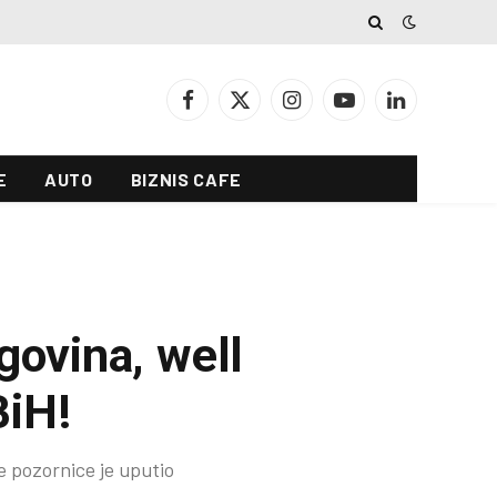
Facebook
X
Instagram
YouTube
LinkedIn
(Twitter)
E
AUTO
BIZNIS CAFE
govina, well
BiH!
e pozornice je uputio