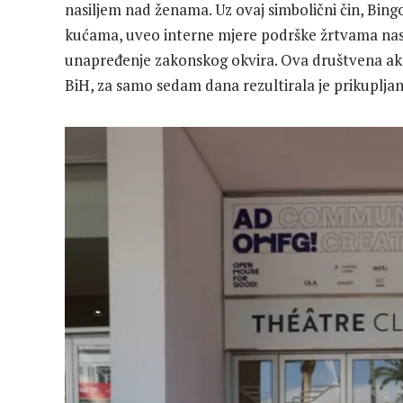
nasiljem nad ženama. Uz ovaj simbolični čin, Bin
kućama, uveo interne mjere podrške žrtvama nasilj
unapređenje zakonskog okvira. Ova društvena akc
BiH, za samo sedam dana rezultirala je prikuplja