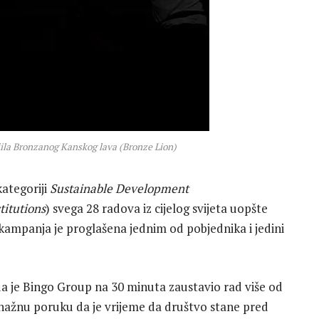
jila Bronzanog Kanskog lava (Bronze Lion)
kategoriji
Sustainable Development
titutions
) svega 28 radova iz cijelog svijeta uopšte
. kampanja je proglašena jednim od pobjednika i jedini
ada je Bingo Group na 30 minuta zaustavio rad više od
 snažnu poruku da je vrijeme da društvo stane pred