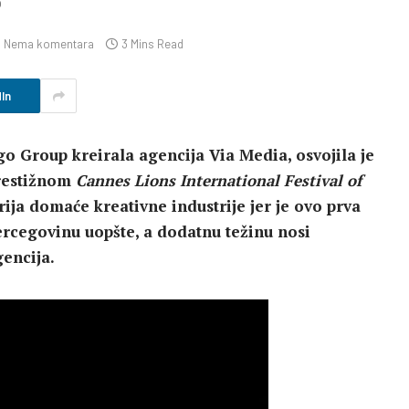
p
Nema komentara
3 Mins Read
In
ngo Group kreirala agencija Via Media, osvojila je
prestižnom
Cannes Lions International Festival of
rija domaće kreativne industrije jer je ovo prva
rcegovinu uopšte, a dodatnu težinu nosi
gencija.