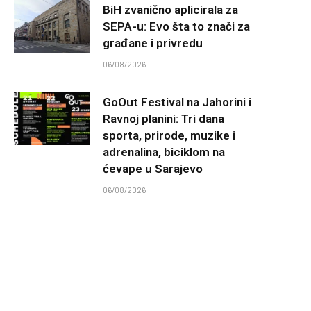
BiH zvanično aplicirala za
SEPA-u: Evo šta to znači za
građane i privredu
06/08/2026
GoOut Festival na Jahorini i
Ravnoj planini: Tri dana
sporta, prirode, muzike i
adrenalina, biciklom na
ćevape u Sarajevo
06/08/2026