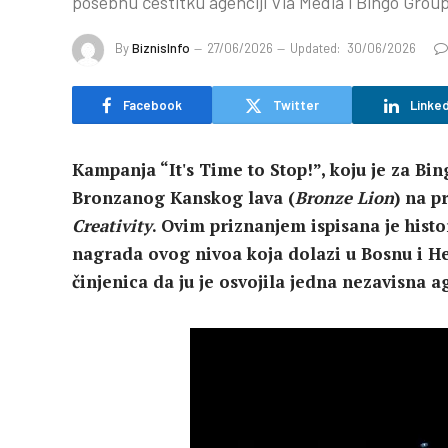
posebnu čestitku agenciji Via Media i Bingo Grou
By
BiznisInfo
27/06/2026
Updated:
30/06/2026
Facebook
Twitter
Linked
Kampanja “It's Time to Stop!”, koju je za Bi
Bronzanog Kanskog lava (
Bronze Lion
) na 
Creativity
. Ovim priznanjem ispisana je histo
nagrada ovog nivoa koja dolazi u Bosnu i He
činjenica da ju je osvojila jedna nezavisna a