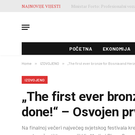
NAJNOVIJE VIJESTI
POČETNA
EKONOMIJA
Home
»
IZDVOJENO
»
„The first ever bronze for Bosnia and Herze
IZDVOJENO
„The first ever bro
done!“ – Osvojen prv
Na finalnoj večeri najvećeg svjetskog festivala k