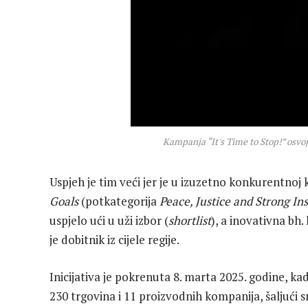
Kampanja “It's Time to Stop!” osvo
Uspjeh je tim veći jer je u izuzetno konkurentnoj 
Goals
(potkategorija
Peace, Justice and Strong Ins
uspjelo ući u uži izbor (
shortlist
), a inovativna bh
je dobitnik iz cijele regije.
Inicijativa je pokrenuta 8. marta 2025. godine, k
230 trgovina i 11 proizvodnih kompanija, šaljući