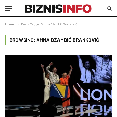
Home
»
Posts Tagged "Amna Džambić Branković"
BROWSING:
AMNA DŽAMBIĆ BRANKOVIĆ