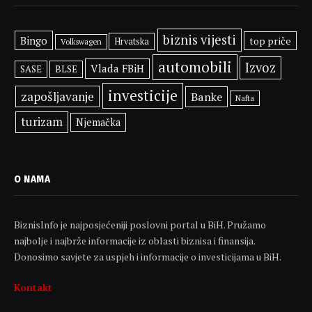
biznis vijesti
Bingo
top priče
Hrvatska
Volkswagen
automobili
Izvoz
Vlada FBiH
SASE
BLSE
investicije
zapošljavanje
Banke
Nafta
turizam
Njemačka
O NAMA
BiznisInfo je najposjećeniji poslovni portal u BiH. Pružamo
najbolje i najbrže informacije iz oblasti biznisa i finansija.
Donosimo savjete za uspjeh i informacije o investicijama u BiH.
Kontakt