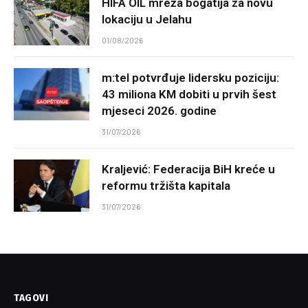
HIFA OIL mreža bogatija za novu
lokaciju u Jelahu
01/08/2026
m:tel potvrđuje lidersku poziciju:
43 miliona KM dobiti u prvih šest
mjeseci 2026. godine
31/07/2026
Kraljević: Federacija BiH kreće u
reformu tržišta kapitala
31/07/2026
TAGOVI