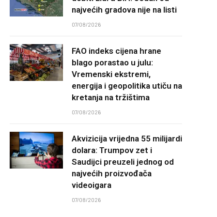
najvećih gradova nije na listi
07/08/2026
FAO indeks cijena hrane
blago porastao u julu:
Vremenski ekstremi,
energija i geopolitika utiču na
kretanja na tržištima
07/08/2026
Akvizicija vrijedna 55 milijardi
dolara: Trumpov zet i
Saudijci preuzeli jednog od
najvećih proizvođača
videoigara
07/08/2026