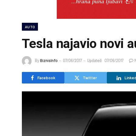
AUTO
Tesla najavio novi 
By
BiznisInfo
07/06/2017
Updated:
07/06/2017
Facebook
Twitter
Linked