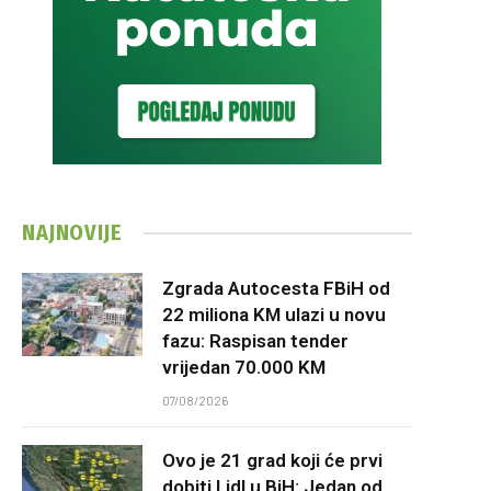
NAJNOVIJE
Zgrada Autocesta FBiH od
22 miliona KM ulazi u novu
fazu: Raspisan tender
vrijedan 70.000 KM
07/08/2026
Ovo je 21 grad koji će prvi
dobiti Lidl u BiH: Jedan od