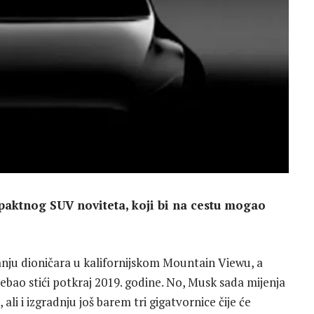
mpaktnog SUV noviteta, koji bi na cestu mogao
anju dioničara u kalifornijskom Mountain Viewu, a
ebao stići potkraj 2019. godine. No, Musk sada mijenja
ali i izgradnju još barem tri gigatvornice čije će