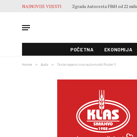
NAJNOVIJE VIJESTI
POČETNA
EKONOMIJA
Home
»
Auto
»
Tesla najavio novi automobil Model Y