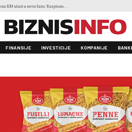
Ovo je 21 grad koji će prvi dobiti Lidl u BiH: Jedan od najvećih gradova nije na listi
FINANSIJE
INVESTICIJE
KOMPANIJE
BANK