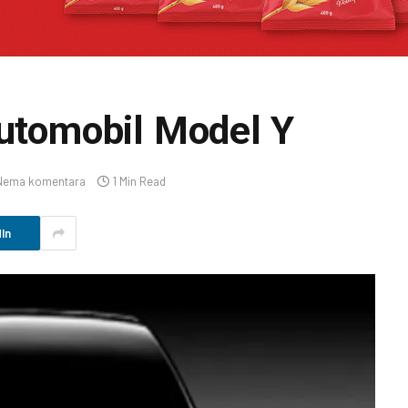
automobil Model Y
Nema komentara
1 Min Read
In