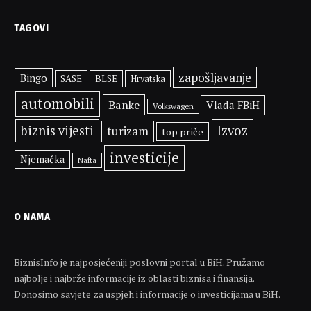
TAGOVI
zapošljavanje
Bingo
SASE
BLSE
Hrvatska
automobili
Banke
Vlada FBiH
Volkswagen
biznis vijesti
Izvoz
turizam
top priče
investicije
Njemačka
Nafta
O NAMA
BiznisInfo je najposjećeniji poslovni portal u BiH. Pružamo
najbolje i najbrže informacije iz oblasti biznisa i finansija.
Donosimo savjete za uspjeh i informacije o investicijama u BiH.