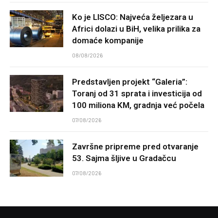
Ko je LISCO: Najveća željezara u
Africi dolazi u BiH, velika prilika za
domaće kompanije
08/08/2026
Predstavljen projekt “Galeria”:
Toranj od 31 sprata i investicija od
100 miliona KM, gradnja već počela
07/08/2026
Završne pripreme pred otvaranje
53. Sajma šljive u Gradačcu
07/08/2026