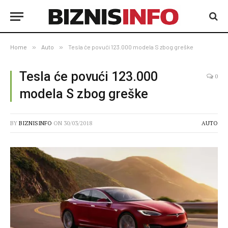
Home
»
Auto
»
Tesla će povući 123.000 modela S zbog greške
Tesla će povući 123.000
0
modela S zbog greške
BY
BIZNISINFO
ON
30/03/2018
AUTO