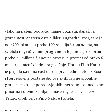
-Iako na našem području manje poznata, današnja
grupa Best Western ostaje lider u ugostiteljstvu, sa više
od 4700 lokacija u preko 100 zemalja širom svijeta, sa
svjetski nagrađivanim programom lojalnosti, koji broji
preko 35 miliona članova i ostvaruje promet od preko 6
milijardi američkih dolara godišnje. Hotelu Pino Nature
je pripala iznimna čast da kao prvi i jedini hotel iz Bosne
i Hercegovine postane dio ove ekskluzivne globalne
grupacije, koja je pored svjetskih metropola odnedavno
prisutna i u svim zemljama naše regije, izjavila je Aida
Terzic, direktorica Pino Nature Hotela.
Kultni brend sa 75 godina iznimnog gostoprimstva, Best