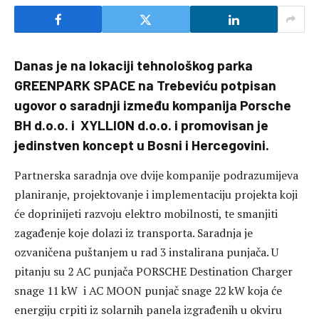
Danas je na lokaciji tehnološkog parka
GREENPARK SPACE na Trebeviću potpisan
ugovor o saradnji između kompanija Porsche
BH d.o.o. i XYLLION d.o.o. i promovisan je
jedinstven koncept u Bosni i Hercegovini.
Partnerska saradnja ove dvije kompanije podrazumijeva
planiranje, projektovanje i implementaciju projekta koji
će doprinijeti razvoju elektro mobilnosti, te smanjiti
zagađenje koje dolazi iz transporta. Saradnja je
ozvaničena puštanjem u rad 3 instalirana punjača. U
pitanju su 2 AC punjača PORSCHE Destination Charger
snage 11 kW i AC MOON punjač snage 22 kW koja će
energiju crpiti iz solarnih panela izgrađenih u okviru