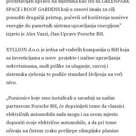
predstavljati upravo na mjestima kao što su GREENPARK
SPACE i ROOF GARDENS koji u osnovi imaju za cilj
ponuditi drugačiji pristup, počevši od korištenja sunčeve
energije do pametnih sistema upravljanja energijom“
izjavio je Alex Vaszi, član Uprave Porsche BH.
XYLLION d.o.o. je jedna od vodećih kompanija u BiH koja
sa investicijama u nove projekte i načine upravljanja
nekretninama, nudi prilike za ulaganje, razvoj i
sistemska rješenja te podiže standard življenja na veći
nivo.
„Punionice koje smo instalirali u saradnji sa našim
partnerom Porsche BH, će doprinijeti tome da vlasnici
električnih automobila sada mogu i na ovom mjestu
dopuniti svoje električne automobile, a da pri tome
uživaju na čistom zraku prelijepe olimpijske planine