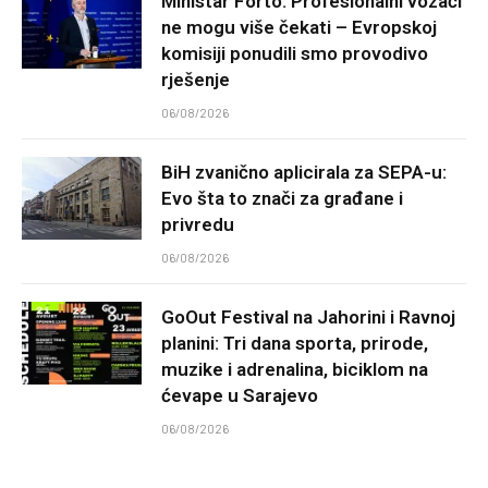
Ministar Forto: Profesionalni vozači
ne mogu više čekati – Evropskoj
komisiji ponudili smo provodivo
rješenje
06/08/2026
BiH zvanično aplicirala za SEPA-u:
Evo šta to znači za građane i
privredu
06/08/2026
GoOut Festival na Jahorini i Ravnoj
planini: Tri dana sporta, prirode,
muzike i adrenalina, biciklom na
ćevape u Sarajevo
06/08/2026