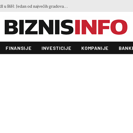
Ovo je 21 grad koji će prvi dobiti Lidl u BiH: Jedan od najvećih gradova nije na listi
FINANSIJE
INVESTICIJE
KOMPANIJE
BANK