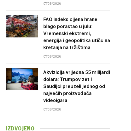
07/08/2026
FAO indeks cijena hrane
blago porastao u julu:
Vremenski ekstremi,
energija i geopolitika utiču na
kretanja na tržištima
07/08/2026
Akvizicija vrijedna 55 milijardi
dolara: Trumpov zet i
Saudijci preuzeli jednog od
najvećih proizvođača
videoigara
07/08/2026
IZDVOJENO