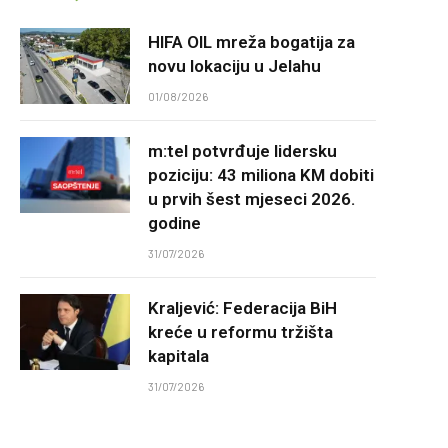
HIFA OIL mreža bogatija za
novu lokaciju u Jelahu
01/08/2026
m:tel potvrđuje lidersku
poziciju: 43 miliona KM dobiti
u prvih šest mjeseci 2026.
godine
31/07/2026
Kraljević: Federacija BiH
kreće u reformu tržišta
kapitala
31/07/2026