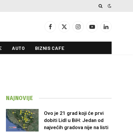
Facebook
X
Instagram
YouTube
LinkedIn
(Twitter)
E
AUTO
BIZNIS CAFE
NAJNOVIJE
Ovo je 21 grad koji će prvi
dobiti Lidl u BiH: Jedan od
najvećih gradova nije na listi