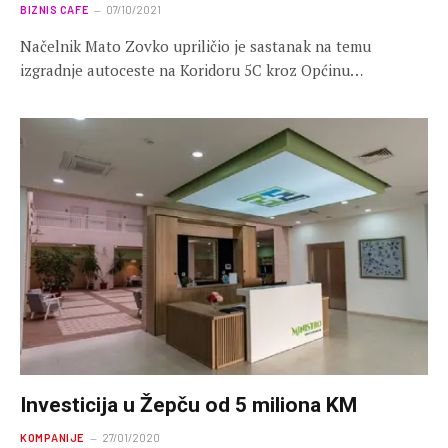
BIZNIS CAFE
07/10/2021
Načelnik Mato Zovko upriličio je sastanak na temu
izgradnje autoceste na Koridoru 5C kroz Općinu…
Investicija u Žepču od 5 miliona KM
KOMPANIJE
27/01/2020