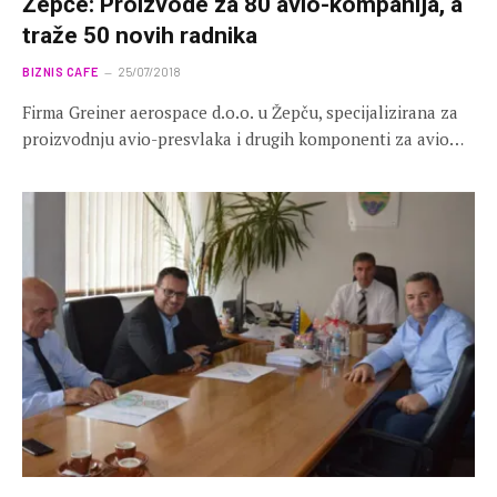
Žepče: Proizvode za 80 avio-kompanija, a
traže 50 novih radnika
BIZNIS CAFE
25/07/2018
Firma Greiner aerospace d.o.o. u Žepču, specijalizirana za
proizvodnju avio-presvlaka i drugih komponenti za avio…