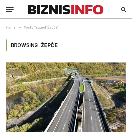
Home
»
Posts Tagged "Žepče"
BROWSING:
ŽEPČE