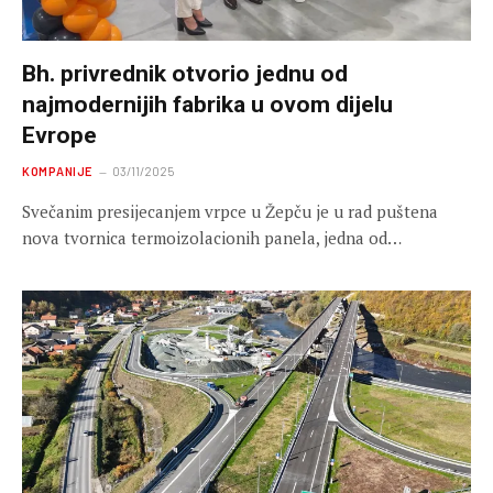
Bh. privrednik otvorio jednu od
najmodernijih fabrika u ovom dijelu
Evrope
KOMPANIJE
03/11/2025
Svečanim presijecanjem vrpce u Žepču je u rad puštena
nova tvornica termoizolacionih panela, jedna od…