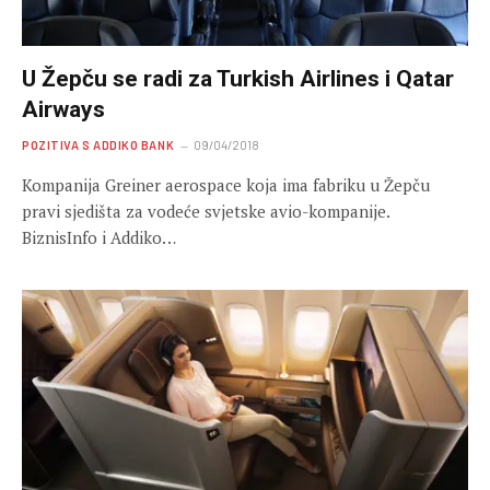
U Žepču se radi za Turkish Airlines i Qatar
Airways
POZITIVA S ADDIKO BANK
09/04/2018
Kompanija Greiner aerospace koja ima fabriku u Žepču
pravi sjedišta za vodeće svjetske avio-kompanije.
BiznisInfo i Addiko…