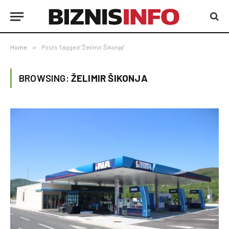
Home
»
Posts Tagged "Želimir Šikonja"
BROWSING:
ŽELIMIR ŠIKONJA