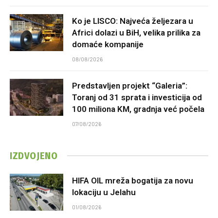
Ko je LISCO: Najveća željezara u
Africi dolazi u BiH, velika prilika za
domaće kompanije
08/08/2026
Predstavljen projekt “Galeria”:
Toranj od 31 sprata i investicija od
100 miliona KM, gradnja već počela
07/08/2026
IZDVOJENO
HIFA OIL mreža bogatija za novu
lokaciju u Jelahu
01/08/2026