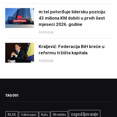
m:tel potvrđuje lidersku poziciju:
43 miliona KM dobiti u prvih šest
mjeseci 2026. godine
31/07/2026
Kraljević: Federacija BiH kreće u
reformu tržišta kapitala
31/07/2026
TAGOVI
zapošljavanje
BLSE
Hrvatska
Volkswagen
Nafta