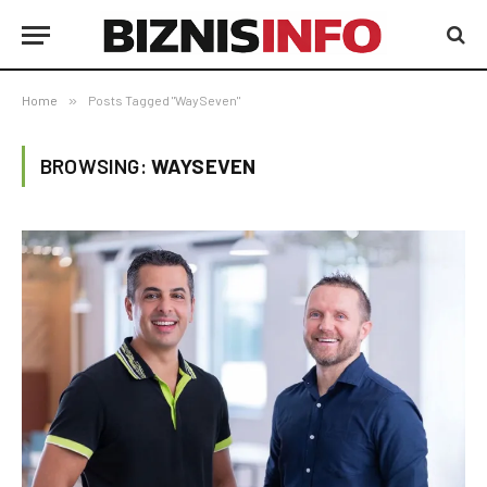
Home
»
Posts Tagged "WaySeven"
BROWSING:
WAYSEVEN