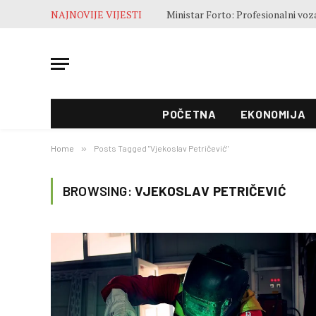
NAJNOVIJE VIJESTI
POČETNA
EKONOMIJA
Home
»
Posts Tagged "Vjekoslav Petričević"
BROWSING:
VJEKOSLAV PETRIČEVIĆ