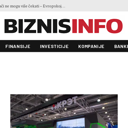
Ministar Forto: Profesionalni vozači ne mogu više čekati – Evropskoj komisiji ponudili smo provodivo rješenje
FINANSIJE
INVESTICIJE
KOMPANIJE
BANK