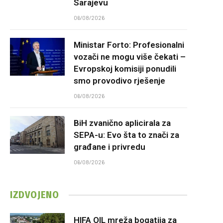
Sarajevu
06/08/2026
Ministar Forto: Profesionalni
vozači ne mogu više čekati –
Evropskoj komisiji ponudili
smo provodivo rješenje
06/08/2026
BiH zvanično aplicirala za
SEPA-u: Evo šta to znači za
građane i privredu
06/08/2026
IZDVOJENO
HIFA OIL mreža bogatija za