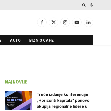
Facebook
X
Instagram
YouTube
LinkedIn
(Twitter)
E
AUTO
BIZNIS CAFE
NAJNOVIJE
Treće izdanje konferencije
„Horizonti kapitala“ ponovo
okuplja regionalne lidere u