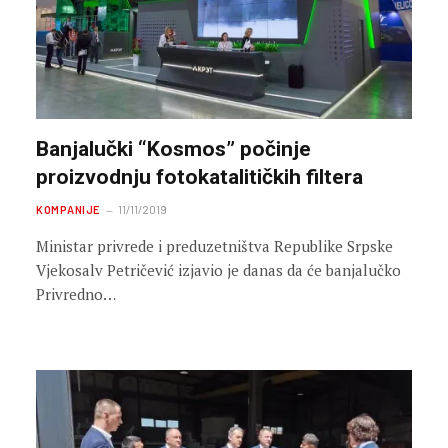
Banjalučki “Kosmos” počinje
proizvodnju fotokatalitičkih filtera
KOMPANIJE
11/11/2019
Ministar privrede i preduzetništva Republike Srpske
Vjekosalv Petričević izjavio je danas da će banjalučko
Privredno…