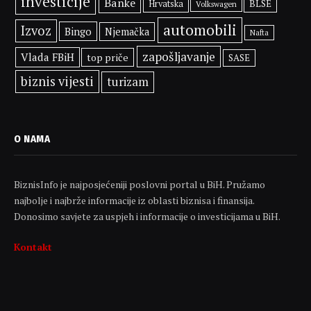
investicije
Banke
BLSE
Hrvatska
Volkswagen
automobili
Izvoz
Bingo
Njemačka
Nafta
zapošljavanje
Vlada FBiH
top priče
SASE
biznis vijesti
turizam
O NAMA
BiznisInfo je najposjećeniji poslovni portal u BiH. Pružamo
najbolje i najbrže informacije iz oblasti biznisa i finansija.
Donosimo savjete za uspjeh i informacije o investicijama u BiH.
Kontakt