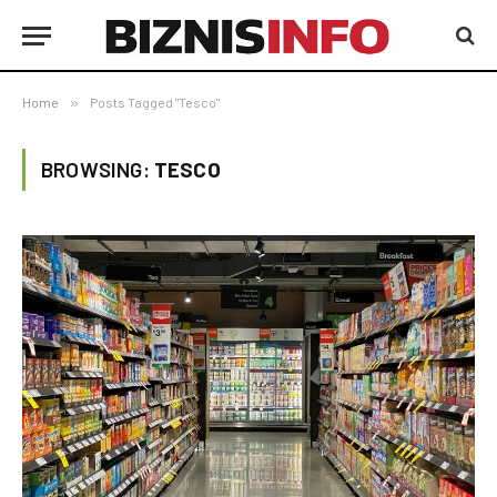
Home
»
Posts Tagged "Tesco"
BROWSING:
TESCO