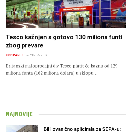
Tesco kažnjen s gotovo 130 miliona funti
zbog prevare
KOMPANIJE
28/03/2017
Britanski maloprodajni div Tesco platit će kaznu od 129
miliona funta (162 miliona dolara) u sklopu…
NAJNOVIJE
BiH zvanično aplicirala za SEPA-u: