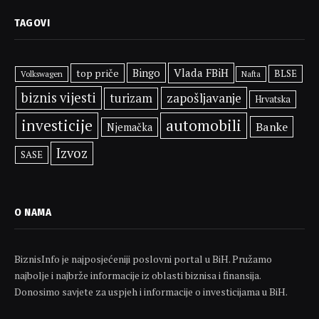
TAGOVI
Bingo
Vlada FBiH
top priče
BLSE
Volkswagen
Nafta
biznis vijesti
zapošljavanje
turizam
Hrvatska
investicije
automobili
Banke
Njemačka
Izvoz
SASE
O NAMA
BiznisInfo je najposjećeniji poslovni portal u BiH. Pružamo
najbolje i najbrže informacije iz oblasti biznisa i finansija.
Donosimo savjete za uspjeh i informacije o investicijama u BiH.