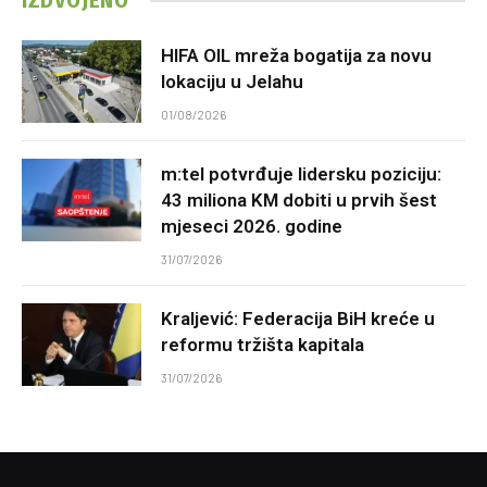
IZDVOJENO
HIFA OIL mreža bogatija za novu
lokaciju u Jelahu
01/08/2026
m:tel potvrđuje lidersku poziciju:
43 miliona KM dobiti u prvih šest
mjeseci 2026. godine
31/07/2026
Kraljević: Federacija BiH kreće u
reformu tržišta kapitala
31/07/2026