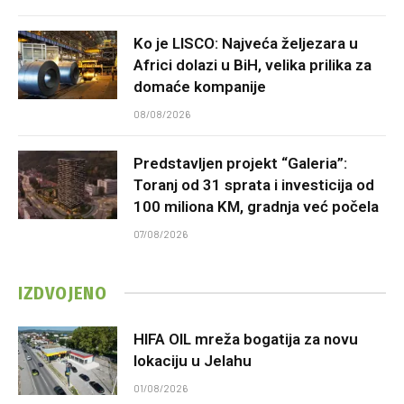
Ko je LISCO: Najveća željezara u
Africi dolazi u BiH, velika prilika za
domaće kompanije
08/08/2026
Predstavljen projekt “Galeria”:
Toranj od 31 sprata i investicija od
100 miliona KM, gradnja već počela
07/08/2026
IZDVOJENO
HIFA OIL mreža bogatija za novu
lokaciju u Jelahu
01/08/2026