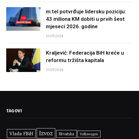
m:tel potvrđuje lidersku poziciju:
43 miliona KM dobiti u prvih šest
mjeseci 2026. godine
31/07/2026
Kraljević: Federacija BiH kreće u
reformu tržišta kapitala
31/07/2026
TAGOVI
Izvoz
Vlada FBiH
Hrvatska
Volkswagen