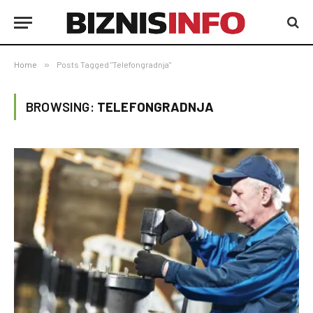
Home
»
Posts Tagged "Telefongradnja"
BROWSING:
TELEFONGRADNJA