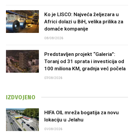
Ko je LISCO: Najveća željezara u
Africi dolazi u BiH, velika prilika za
domaće kompanije
08/08/2026
Predstavljen projekt “Galeria”:
Toranj od 31 sprata i investicija od
100 miliona KM, gradnja već počela
07/08/2026
IZDVOJENO
HIFA OIL mreža bogatija za novu
lokaciju u Jelahu
01/08/2026