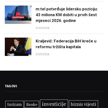
m:tel potvrđuje lidersku poziciju:
43 miliona KM dobiti u prvih šest
mjeseci 2026. godine
31/07/2026
Kraljević: Federacija BiH kreće u
reformu tržišta kapitala
31/07/2026
TAGOVI
investicije
biznis vijesti
turizam
Banke