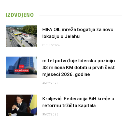
IZDVOJENO
HIFA OIL mreža bogatija za novu
lokaciju u Jelahu
01/08/2026
m:tel potvrđuje lidersku poziciju:
43 miliona KM dobiti u prvih šest
mjeseci 2026. godine
31/07/2026
Kraljević: Federacija BiH kreće u
reformu tržišta kapitala
31/07/2026