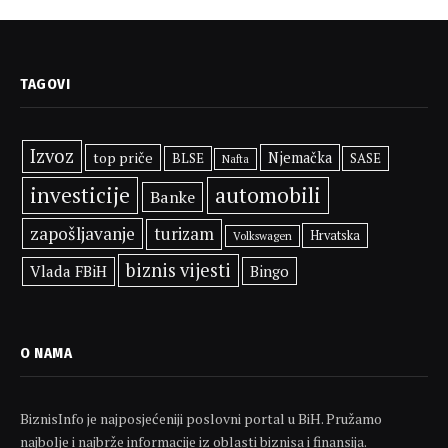
TAGOVI
Izvoz
top priče
Njemačka
BLSE
SASE
Nafta
investicije
automobili
Banke
zapošljavanje
turizam
Hrvatska
Volkswagen
biznis vijesti
Vlada FBiH
Bingo
O NAMA
BiznisInfo je najposjećeniji poslovni portal u BiH. Pružamo
najbolje i najbrže informacije iz oblasti biznisa i finansija.