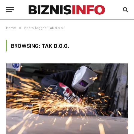
Home
»
Posts Tagged "TAK d.o.o."
BROWSING:
TAK D.O.O.