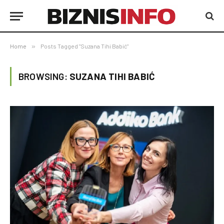
Home
»
Posts Tagged "Suzana Tihi Babić"
BROWSING:
SUZANA TIHI BABIĆ