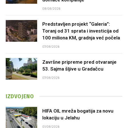
08/08/2026
Predstavljen projekt “Galeria”:
Toranj od 31 sprata i investicija od
100 miliona KM, gradnja već počela
07/08/2026
Završne pripreme pred otvaranje
53. Sajma šljive u Gradačcu
07/08/2026
IZDVOJENO
HIFA OIL mreža bogatija za novu
lokaciju u Jelahu
01/08/2026