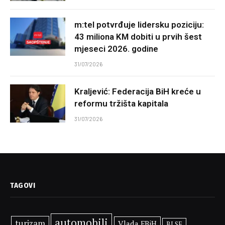
m:tel potvrđuje lidersku poziciju:
43 miliona KM dobiti u prvih šest
mjeseci 2026. godine
31/07/2026
Kraljević: Federacija BiH kreće u
reformu tržišta kapitala
31/07/2026
TAGOVI
automobili
turizam
Vlada FBiH
BLSE