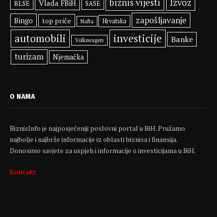
biznis vijesti
Izvoz
Vlada FBiH
BLSE
SASE
zapošljavanje
Bingo
top priče
Hrvatska
Nafta
automobili
investicije
Banke
Volkswagen
turizam
Njemačka
O NAMA
BiznisInfo je najposjećeniji poslovni portal u BiH. Pružamo
najbolje i najbrže informacije iz oblasti biznisa i finansija.
Donosimo savjete za uspjeh i informacije o investicijama u BiH.
Kontakt