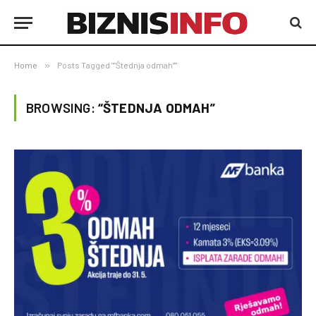
Home
»
Posts Tagged "“Štednja odmah”"
BROWSING:
“ŠTEDNJA ODMAH”