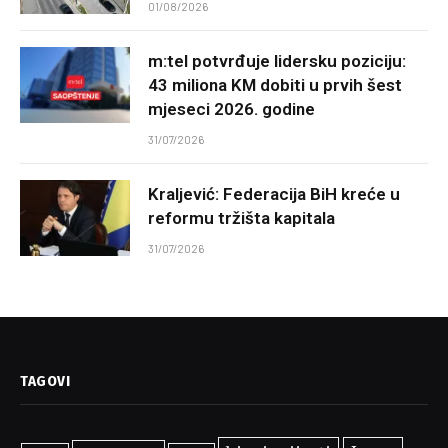
01/08/2026
m:tel potvrđuje lidersku poziciju:
43 miliona KM dobiti u prvih šest
mjeseci 2026. godine
31/07/2026
Kraljević: Federacija BiH kreće u
reformu tržišta kapitala
31/07/2026
TAGOVI