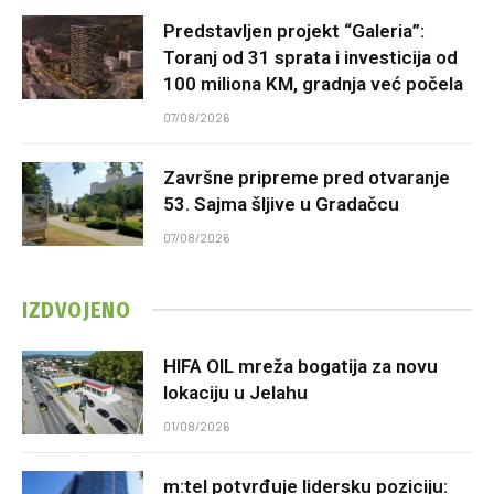
Predstavljen projekt “Galeria”:
Toranj od 31 sprata i investicija od
100 miliona KM, gradnja već počela
07/08/2026
Završne pripreme pred otvaranje
53. Sajma šljive u Gradačcu
07/08/2026
IZDVOJENO
HIFA OIL mreža bogatija za novu
lokaciju u Jelahu
01/08/2026
m:tel potvrđuje lidersku poziciju: