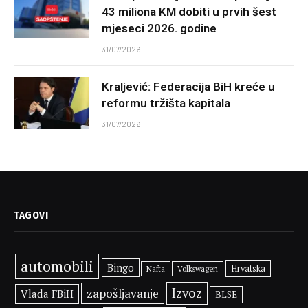
43 miliona KM dobiti u prvih šest
mjeseci 2026. godine
31/07/2026
Kraljević: Federacija BiH kreće u
reformu tržišta kapitala
31/07/2026
TAGOVI
automobili
Bingo
Hrvatska
Volkswagen
Nafta
Izvoz
zapošljavanje
Vlada FBiH
BLSE