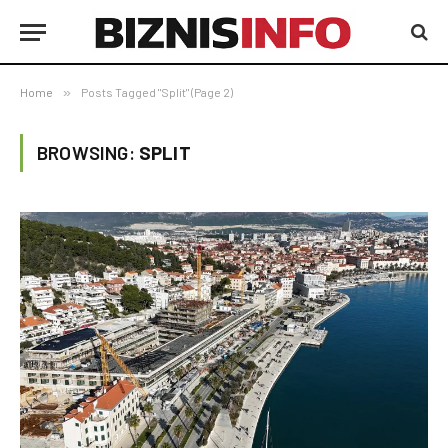
Home
»
Posts Tagged "Split" (Page 2)
BROWSING:
SPLIT