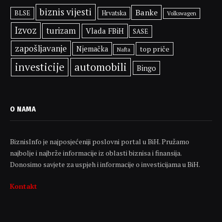
biznis vijesti
Banke
BLSE
Hrvatska
Volkswagen
Izvoz
turizam
Vlada FBiH
SASE
zapošljavanje
Njemačka
top priče
Nafta
investicije
automobili
Bingo
O NAMA
BiznisInfo je najposjećeniji poslovni portal u BiH. Pružamo
najbolje i najbrže informacije iz oblasti biznisa i finansija.
Donosimo savjete za uspjeh i informacije o investicijama u BiH.
Kontakt