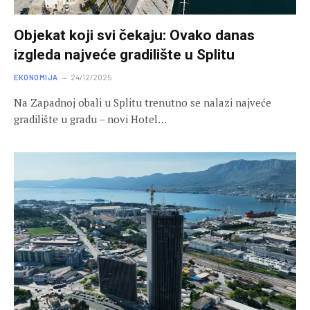
Objekat koji svi čekaju: Ovako danas
izgleda najveće gradilište u Splitu
EKONOMIJA
24/12/2025
Na Zapadnoj obali u Splitu trenutno se nalazi najveće
gradilište u gradu – novi Hotel…