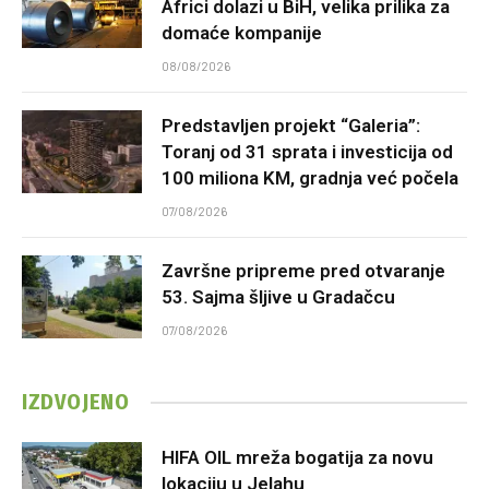
Africi dolazi u BiH, velika prilika za
domaće kompanije
08/08/2026
Predstavljen projekt “Galeria”:
Toranj od 31 sprata i investicija od
100 miliona KM, gradnja već počela
07/08/2026
Završne pripreme pred otvaranje
53. Sajma šljive u Gradačcu
07/08/2026
IZDVOJENO
HIFA OIL mreža bogatija za novu
lokaciju u Jelahu