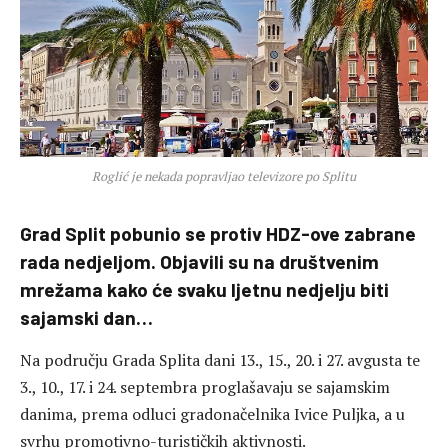
Roglić je nekada popravljao televizore po Splitu
Grad Split pobunio se protiv HDZ-ove zabrane
rada nedjeljom. Objavili su na društvenim
mrežama kako će svaku ljetnu nedjelju biti
sajamski dan…
Na području Grada Splita dani 13., 15., 20. i 27. avgusta te
3., 10., 17. i 24. septembra proglašavaju se sajamskim
danima, prema odluci gradonačelnika Ivice Puljka, a u
svrhu promotivno-turističkih aktivnosti.