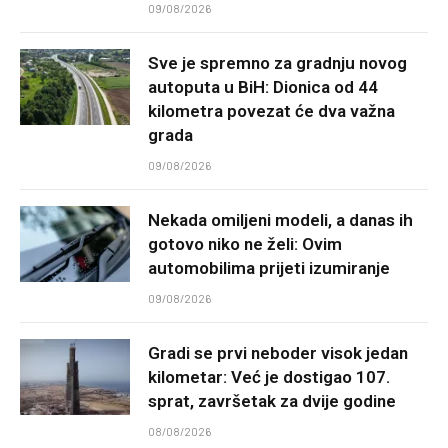
09/08/2026
Sve je spremno za gradnju novog
autoputa u BiH: Dionica od 44
kilometra povezat će dva važna
grada
09/08/2026
Nekada omiljeni modeli, a danas ih
gotovo niko ne želi: Ovim
automobilima prijeti izumiranje
09/08/2026
Gradi se prvi neboder visok jedan
kilometar: Već je dostigao 107.
sprat, završetak za dvije godine
08/08/2026