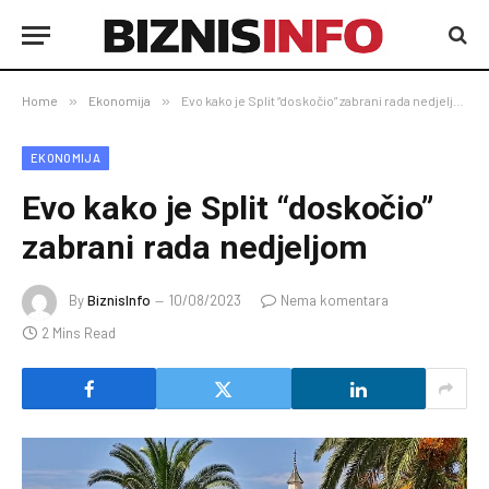
Home
»
Ekonomija
»
Evo kako je Split “doskočio” zabrani rada nedjeljom
EKONOMIJA
Evo kako je Split “doskočio”
zabrani rada nedjeljom
By
BiznisInfo
10/08/2023
Nema komentara
2 Mins Read