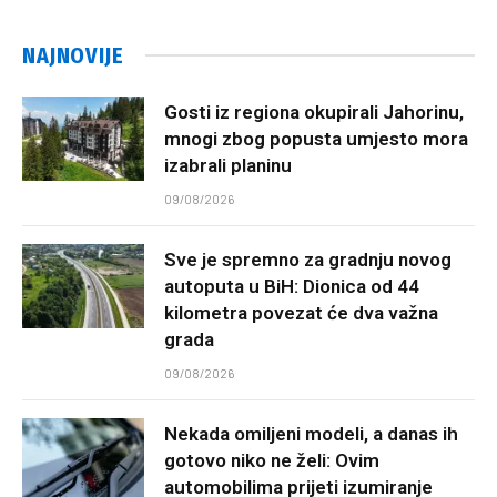
NAJNOVIJE
Gosti iz regiona okupirali Jahorinu,
mnogi zbog popusta umjesto mora
izabrali planinu
09/08/2026
Sve je spremno za gradnju novog
autoputa u BiH: Dionica od 44
kilometra povezat će dva važna
grada
09/08/2026
Nekada omiljeni modeli, a danas ih
gotovo niko ne želi: Ovim
automobilima prijeti izumiranje