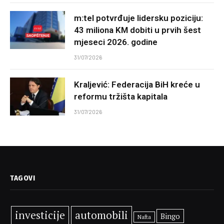
m:tel potvrđuje lidersku poziciju:
43 miliona KM dobiti u prvih šest
mjeseci 2026. godine
31/07/2026
Kraljević: Federacija BiH kreće u
reformu tržišta kapitala
31/07/2026
TAGOVI
investicije
automobili
Bingo
Nafta