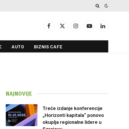
Facebook
X
Instagram
YouTube
LinkedIn
(Twitter)
E
AUTO
BIZNIS CAFE
NAJNOVIJE
Treće izdanje konferencije
„Horizonti kapitala“ ponovo
okuplja regionalne lidere u
Sarajevu