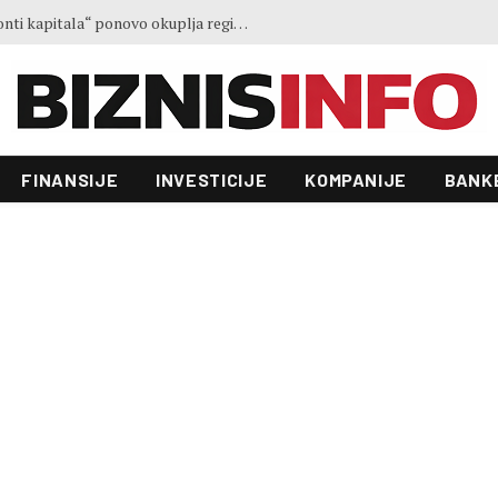
Treće izdanje konferencije „Horizonti kapitala“ ponovo okuplja regionalne lidere u Sarajevu
FINANSIJE
INVESTICIJE
KOMPANIJE
BANK