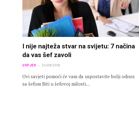
I nije najteža stvar na svijetu: 7 načina
da vas šef zavoli
USPJEH
24/08/2016
Ovi savjeti pomoći će vam da uspostavite bolji odnos
sa šefom Biti u šefovoj milosti…