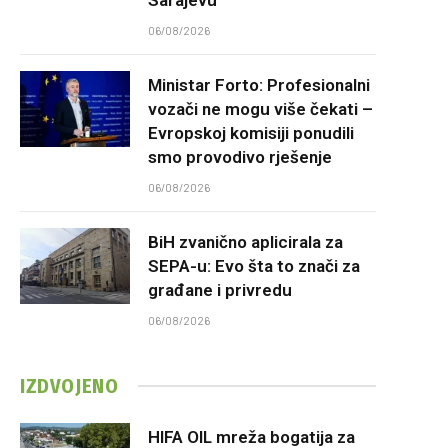
06/08/2026
Ministar Forto: Profesionalni
vozači ne mogu više čekati –
Evropskoj komisiji ponudili
smo provodivo rješenje
06/08/2026
BiH zvanično aplicirala za
SEPA-u: Evo šta to znači za
građane i privredu
06/08/2026
IZDVOJENO
HIFA OIL mreža bogatija za