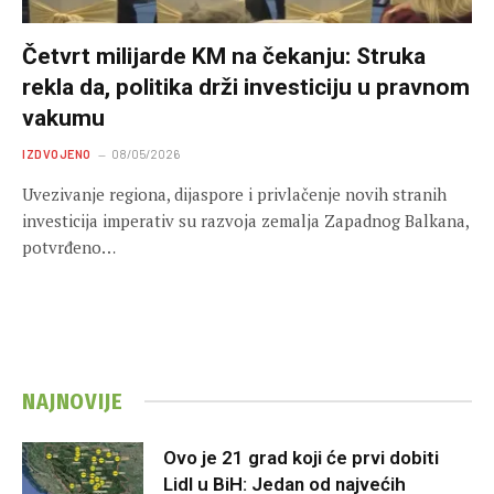
Četvrt milijarde KM na čekanju: Struka
rekla da, politika drži investiciju u pravnom
vakumu
IZDVOJENO
08/05/2026
Uvezivanje regiona, dijaspore i privlačenje novih stranih
investicija imperativ su razvoja zemalja Zapadnog Balkana,
potvrđeno…
NAJNOVIJE
Ovo je 21 grad koji će prvi dobiti
Lidl u BiH: Jedan od najvećih