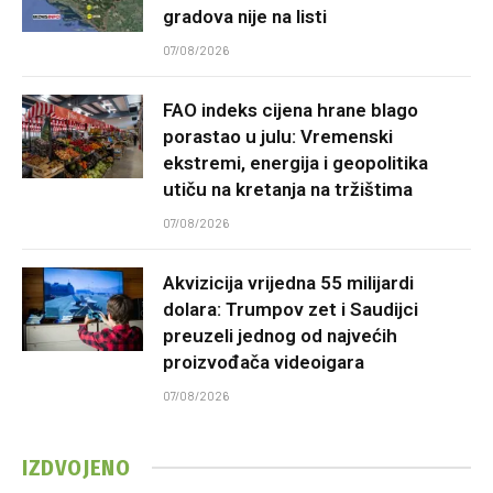
gradova nije na listi
07/08/2026
FAO indeks cijena hrane blago
porastao u julu: Vremenski
ekstremi, energija i geopolitika
utiču na kretanja na tržištima
07/08/2026
Akvizicija vrijedna 55 milijardi
dolara: Trumpov zet i Saudijci
preuzeli jednog od najvećih
proizvođača videoigara
07/08/2026
IZDVOJENO