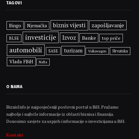
TAGOVI
biznis vijesti
zapošljavanje
Bingo
Njemačka
investicije
Izvoz
Banke
top priče
BLSE
automobili
turizam
SASE
Hrvatska
Volkswagen
Vlada FBiH
Nafta
O NAMA
BiznisInfo je najposjećeniji poslovni portal u BiH. Pružamo
najbolje i najbrže informacije iz oblasti biznisa i finansija.
Donosimo savjete za uspjeh i informacije o investicijama u BiH.
Kontakt