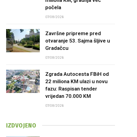
počela
07/08/2026
Završne pripreme pred
otvaranje 53. Sajma šljive u
Gradačcu
07/08/2026
Zgrada Autocesta FBiH od
22 miliona KM ulazi u novu
fazu: Raspisan tender
vrijedan 70.000 KM
07/08/2026
IZDVOJENO