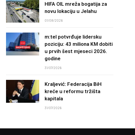
HIFA OIL mreža bogatija za
novu lokaciju u Jelahu
01/08/2026
m:tel potvrđuje lidersku
poziciju: 43 miliona KM dobiti
u prvih šest mjeseci 2026.
godine
31/07/2026
Kraljević: Federacija BiH
kreće u reformu tržišta
kapitala
31/07/2026