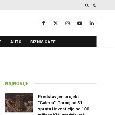
Facebook
X
Instagram
YouTube
LinkedIn
(Twitter)
E
AUTO
BIZNIS CAFE
NAJNOVIJE
Predstavljen projekt
“Galeria”: Toranj od 31
sprata i investicija od 100
miliona KM, gradnja već