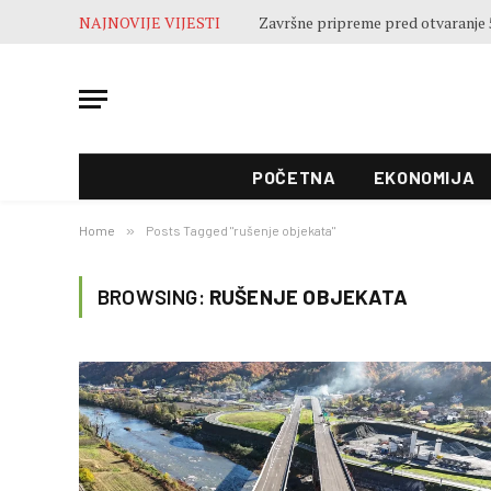
NAJNOVIJE VIJESTI
Završne pripreme pred otvaranje 5
POČETNA
EKONOMIJA
Home
»
Posts Tagged "rušenje objekata"
BROWSING:
RUŠENJE OBJEKATA